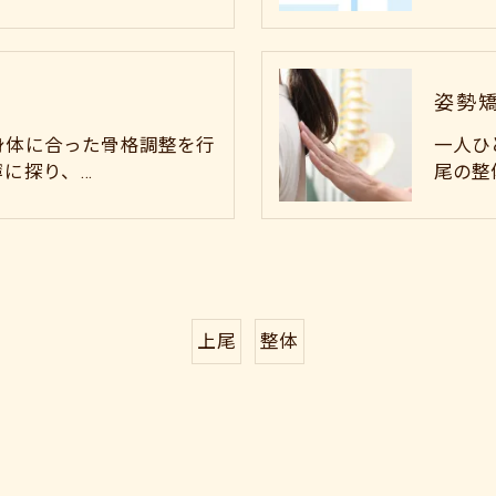
姿勢
身体に合った骨格調整を行
一人ひ
寧に探り、…
尾の整
上尾
整体