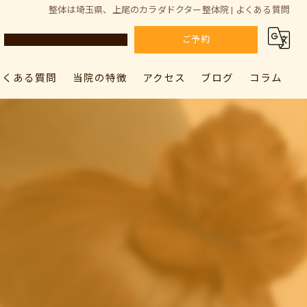
整体は埼玉県、上尾のカラダドクター整体院 | よくある質問
ご予約
よくある質問
当院の特徴
アクセス
ブログ
コラム
カラダドクター整体院 上尾院
肩こり
カラダドクター整体院 上尾院
カラダドクター整体院 加須院
腰痛
カラダドクター整体院 加須院
骨盤矯正
姿勢矯正
筋膜リリース