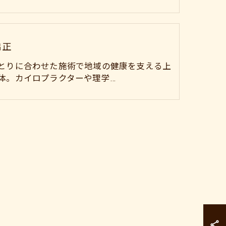
矯正
とりに合わせた施術で地域の健康を支える上
体。カイロプラクターや理学…
カラダドクター整
カラダドクター整