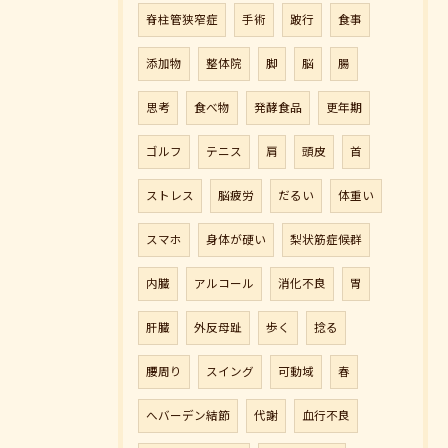
脊柱管狭窄症
手術
跛行
食事
添加物
整体院
脚
脳
腸
思考
食べ物
発酵食品
更年期
ゴルフ
テニス
肩
頭皮
首
ストレス
脳疲労
だるい
体重い
スマホ
身体が硬い
梨状筋症候群
ご予約はこちら
内臓
アルコール
消化不良
胃
肝臓
外反母趾
歩く
捻る
腰周り
スイング
可動域
春
へバーデン結節
代謝
血行不良