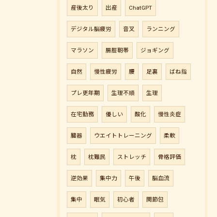
産後太り
出産
ChatGPT
デジタル脳疲労
音叉
ランニング
マラソン
腸脛靭帯
ジョギング
自然
慢性疲労
腰
足裏
ばね指
プレ更年期
生理不順
生理
在宅勤務
優しい
酸化
慢性炎症
臓器
ウエイトトレーニング
柔軟
枕
枕難民
ストレッチ
骨格評価
逆効果
集中力
午後
脳血流
集中
眠気
初心者
関節包