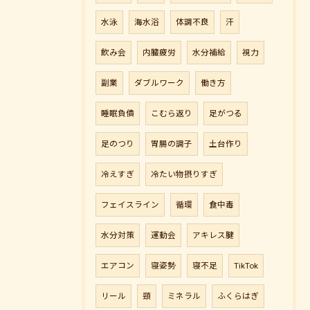
水泳
海水浴
体調不良
汗
飲み会
内臓疲労
水分補給
視力
副業
ダブルワーク
働き方
睡眠負債
こむら返り
足がつる
足のつり
胃腸の調子
土台作り
冷えすぎ
冷たい物摂りすぎ
フェイスライン
循環
食中毒
水分対策
運動会
アキレス腱
エアコン
寝姿勢
寝不足
TikTok
リール
頸
ミネラル
ふくらはぎ