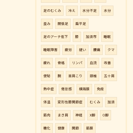
足のむくみ
冷え
水分不足
水分
歪み
開張足
扁平足
足のアーチ低下
膝
加須市
睡眠
睡眠障害
疲労
硬い
腰痛
クマ
疲れ
骨格
リンパ
血流
改善
便秘
腕
首肩こり
頸椎
五十肩
熱中症
倦怠感
横隔膜
免疫
体温
変形性膝関節症
むくみ
加須
筋肉
まき肩
神経
X脚
O脚
糖化
健康
関節
筋膜