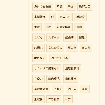
身体の左右差
不調
辛さ
胸郭出口
末梢神経
肘
テニス肘
腱鞘炎
手首
足底
足底筋膜炎
膝痛
こども
スポーツ
成長期
頻尿
尿漏れ
女性の悩み
肩こり
首こり
眠れない
途中で起きる
リラックス出来ない
足底腱膜炎
免疫力
腸内環境
自律神経
基礎代謝量
子育て
四十肩
炎症
柔軟性
立ち仕事
ケア