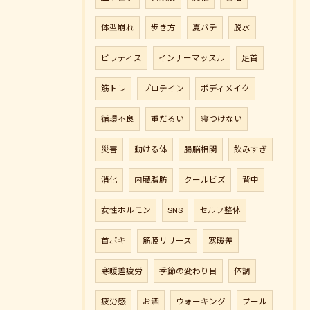
体型崩れ
歩き方
夏バテ
脱水
ピラティス
インナーマッスル
足首
筋トレ
プロテイン
ボディメイク
循環不良
重だるい
寝つけない
災害
動ける体
腸脳相関
飲みすぎ
消化
内臓脂肪
クールビズ
背中
女性ホルモン
SNS
セルフ整体
首ポキ
筋膜リリース
寒暖差
寒暖差疲労
季節の変わり目
体調
疲労感
お酒
ウォーキング
プール