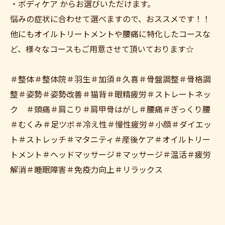
・ボディケア からお選びいただけます。
悩みの症状に合わせて選べますので、おススメです！！
他にもオイルトリートメントや腰痛に特化したコースな
ど、様々なコースもご用意させて頂いております☆
＃整体＃整体院＃羽生＃加須＃久喜＃骨盤調整＃骨格調
整＃姿勢＃姿勢改善＃猫背＃眼精疲労＃ストレートネッ
ク ＃頭痛＃肩こり＃肩甲骨はがし＃腰痛＃ぎっくり腰
＃むくみ＃足ツボ＃冷え性＃慢性疲労＃小顔＃ダイエッ
ト＃ストレッチ＃マタニティ＃産後ケア＃オイルトリー
トメント＃ヘッドマッサージ＃マッサージ＃温活＃疲労
解消＃睡眠障害＃免疫力向上＃リラックス