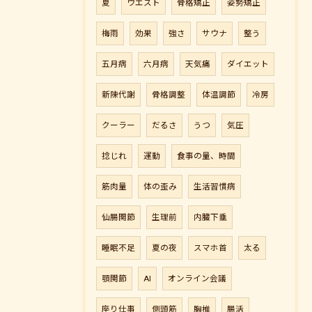
夏
ウエスト
骨格矯正
姿勢矯正
梅雨
効果
強さ
サウナ
整う
五月病
六月病
天気痛
ダイエット
新陳代謝
骨格調整
体温調節
冷房
クーラー
だるさ
うつ
気圧
捻じれ
運動
食事の量、時間
筋肉量
体の歪み
生活習慣病
仙腸関節
生理前
内臓下垂
睡眠不足
夏の夜
スマホ首
太る
顎関節
AI
オンライン会議
座り仕事
側頭筋
胸椎
腸活