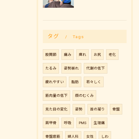
タグ
Tags
股関節
痛み
痺れ
お尻
老化
たるみ
姿勢崩れ
代謝の低下
疲れやすい
脂肪
若々しく
筋肉量の低下
顔のむくみ
見た目の変化
姿勢
首の凝り
骨盤
肩甲骨
呼吸
PMS
生理痛
骨盤底筋
婦人科
女性
しわ