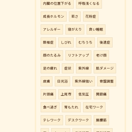
内臓の位置下がる
呼吸浅くなる
成長ホルモン
若さ
花粉症
アレルギー
寝がえり
良い睡眠
頚椎症
しびれ
むちうち
後遺症
顔のたるみ
リフトアップ
老け顔
足の疲れ
症状
紫外線
肌ダメージ
皮膚
日光浴
紫外線強い
骨盤調整
片頭痛
上尾市
低気圧
関節痛
食べ過ぎ
胃もたれ
在宅ワーク
テレワーク
デスクワーク
腸腰筋