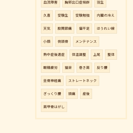
血流障害
胸郭出口症候群
羽生
久喜
受験生
受験勉強
内臓の冷え
天気
股関節痛
偏平足
ほうれい線
小顔
側頭骨
メンテナンス
熱中症後遺症
体温調整
上尾
整体
眼精疲労
猫背
巻き肩
反り腰
坐骨神経痛
ストレートネック
ぎっくり腰
頭痛
産後
肩甲骨はがし