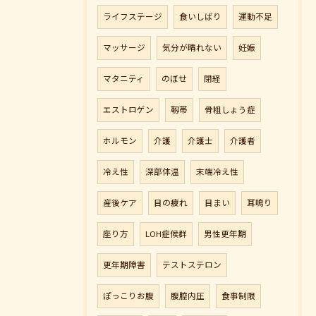
ライフステージ
食いしばり
運動不足
マッサージ
気分が晴れない
妊娠
マタニティ
のぼせ
閉経
エストロゲン
靱帯
骨粗しょう症
ホルモン
介護
介護士
介護者
冷え性
深部体温
末端冷え性
産後ケア
目の疲れ
目まい
耳鳴り
座り方
LOH症候群
男性更年期
更年期障害
テストステロン
ぽっこりお腹
腹腔内圧
食事制限