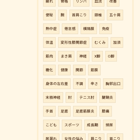
疲れ
骨格
リンパ
血流
改善
便秘
腕
首肩こり
頸椎
五十肩
熱中症
倦怠感
横隔膜
免疫
体温
変形性膝関節症
むくみ
加須
筋肉
まき肩
神経
X脚
O脚
糖化
健康
関節
筋膜
身体の左右差
不調
辛さ
胸郭出口
末梢神経
肘
テニス肘
腱鞘炎
手首
足底
足底筋膜炎
膝痛
こども
スポーツ
成長期
頻尿
尿漏れ
女性の悩み
肩こり
首こり