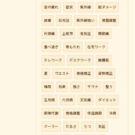
足の疲れ
症状
紫外線
肌ダメージ
皮膚
日光浴
紫外線強い
骨盤調整
片頭痛
上尾市
低気圧
関節痛
食べ過ぎ
胃もたれ
在宅ワーク
テレワーク
デスクワーク
腸腰筋
夏
ウエスト
骨格矯正
姿勢矯正
梅雨
効果
強さ
サウナ
整う
五月病
六月病
天気痛
ダイエット
新陳代謝
骨格調整
体温調節
冷房
クーラー
だるさ
うつ
気圧