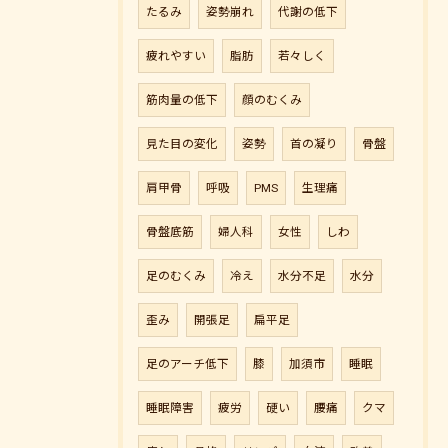
たるみ
姿勢崩れ
代謝の低下
疲れやすい
脂肪
若々しく
筋肉量の低下
顔のむくみ
見た目の変化
姿勢
首の凝り
骨盤
肩甲骨
呼吸
PMS
生理痛
骨盤底筋
婦人科
女性
しわ
足のむくみ
冷え
水分不足
水分
歪み
開張足
扁平足
足のアーチ低下
膝
加須市
睡眠
睡眠障害
疲労
硬い
腰痛
クマ