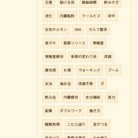
災害
動ける体
腸脳相関
飲みすぎ
消化
内臓脂肪
クールビズ
背中
女性ホルモン
SNS
セルフ整体
首ポキ
筋膜リリース
寒暖差
寒暖差疲労
季節の変わり目
体調
疲労感
お酒
ウォーキング
プール
水泳
海水浴
体調不良
汗
飲み会
内臓疲労
水分補給
視力
副業
ダブルワーク
働き方
睡眠負債
こむら返り
足がつる