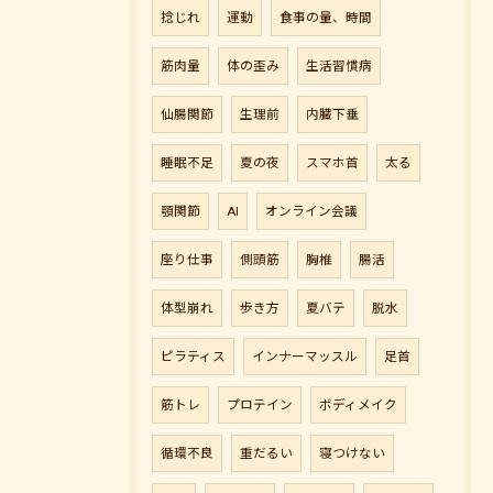
捻じれ
運動
食事の量、時間
筋肉量
体の歪み
生活習慣病
仙腸関節
生理前
内臓下垂
睡眠不足
夏の夜
スマホ首
太る
顎関節
AI
オンライン会議
座り仕事
側頭筋
胸椎
腸活
体型崩れ
歩き方
夏バテ
脱水
ピラティス
インナーマッスル
足首
筋トレ
プロテイン
ボディメイク
循環不良
重だるい
寝つけない