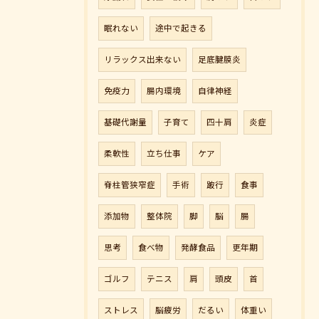
眠れない
途中で起きる
リラックス出来ない
足底腱膜炎
免疫力
腸内環境
自律神経
ご予約はこちら
基礎代謝量
子育て
四十肩
炎症
柔軟性
立ち仕事
ケア
脊柱管狭窄症
手術
跛行
食事
添加物
整体院
脚
脳
腸
思考
食べ物
発酵食品
更年期
ゴルフ
テニス
肩
頭皮
首
ストレス
脳疲労
だるい
体重い