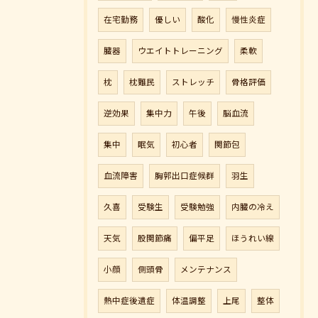
在宅勤務
優しい
酸化
慢性炎症
臓器
ウエイトトレーニング
柔軟
枕
枕難民
ストレッチ
骨格評価
逆効果
集中力
午後
脳血流
集中
眠気
初心者
関節包
血流障害
胸郭出口症候群
羽生
久喜
受験生
受験勉強
内臓の冷え
天気
股関節痛
偏平足
ほうれい線
小顔
側頭骨
メンテナンス
熱中症後遺症
体温調整
上尾
整体