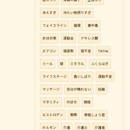
足のつり
胃腸の調子
土台作り
冷えすぎ
冷たい物摂りすぎ
フェイスライン
循環
食中毒
水分対策
運動会
アキレス腱
エアコン
寝姿勢
寝不足
TikTok
リール
頸
ミネラル
ふくらはぎ
ライフステージ
食いしばり
運動不足
マッサージ
気分が晴れない
妊娠
マタニティ
のぼせ
閉経
エストロゲン
靱帯
骨粗しょう症
ホルモン
介護
介護士
介護者