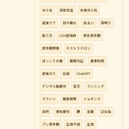
冷え性
深部体温
末端冷え性
産後ケア
目の疲れ
目まい
耳鳴り
座り方
LOH症候群
男性更年期
更年期障害
テストステロン
ぽっこりお腹
腹腔内圧
食事制限
産後太り
出産
ChatGPT
デジタル脳疲労
音叉
ランニング
マラソン
腸脛靭帯
ジョギング
自然
慢性疲労
腰
足裏
ばね指
プレ更年期
生理不順
生理