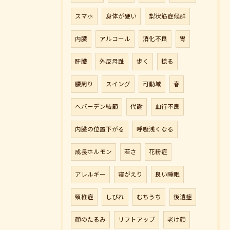
スマホ
身体が硬い
梨状筋症候群
内臓
アルコール
消化不良
胃
肝臓
外反母趾
歩く
捻る
腰周り
スイング
可動域
春
へバーデン結節
代謝
血行不良
内臓の位置下がる
呼吸浅くなる
成長ホルモン
若さ
花粉症
アレルギー
寝がえり
良い睡眠
頚椎症
しびれ
むちうち
後遺症
顔のたるみ
リフトアップ
老け顔