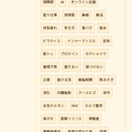
顎関節
AI
オンライン会議
座り仕事
側頭筋
胸椎
腸活
体型崩れ
歩き方
夏バテ
脱水
ピラティス
インナーマッスル
足首
筋トレ
プロテイン
ボディメイク
循環不良
重だるい
寝つけない
災害
動ける体
腸脳相関
飲みすぎ
消化
内臓脂肪
クールビズ
背中
女性ホルモン
SNS
セルフ整体
首ポキ
筋膜リリース
寒暖差
寒暖差疲労
季節の変わり目
体調