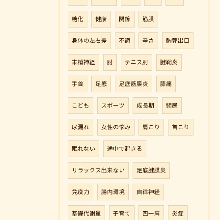
糖化
健康
関節
筋膜
身体の左右差
不調
辛さ
胸郭出口
末梢神経
肘
テニス肘
腱鞘炎
手首
足底
足底筋膜炎
膝痛
こども
スポーツ
成長期
頻尿
ご予約はこちら
尿漏れ
女性の悩み
肩こり
首こり
眠れない
途中で起きる
リラックス出来ない
足底腱膜炎
免疫力
腸内環境
自律神経
基礎代謝量
子育て
四十肩
炎症