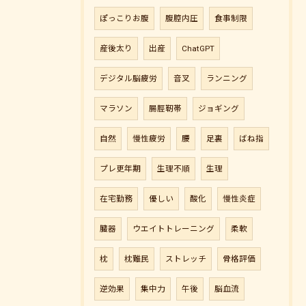
ぽっこりお腹
腹腔内圧
食事制限
産後太り
出産
ChatGPT
デジタル脳疲労
音叉
ランニング
マラソン
腸脛靭帯
ジョギング
自然
慢性疲労
腰
足裏
ばね指
プレ更年期
生理不順
生理
在宅勤務
優しい
酸化
慢性炎症
臓器
ウエイトトレーニング
柔軟
枕
枕難民
ストレッチ
骨格評価
逆効果
集中力
午後
脳血流