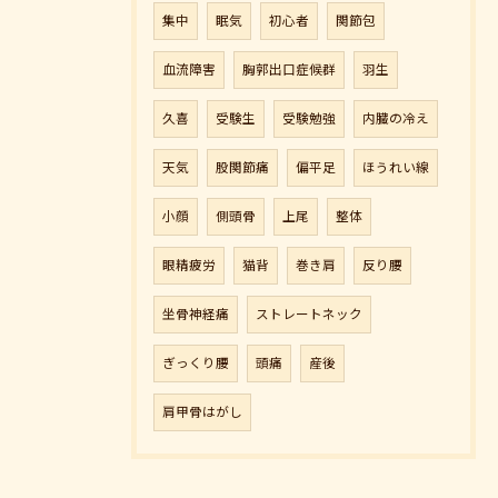
集中
眠気
初心者
関節包
血流障害
胸郭出口症候群
羽生
久喜
受験生
受験勉強
内臓の冷え
天気
股関節痛
偏平足
ほうれい線
小顔
側頭骨
上尾
整体
眼精疲労
猫背
巻き肩
反り腰
坐骨神経痛
ストレートネック
ぎっくり腰
頭痛
産後
肩甲骨はがし