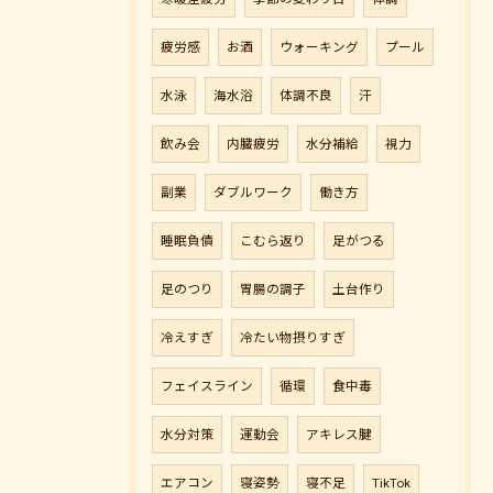
疲労感
お酒
ウォーキング
プール
水泳
海水浴
体調不良
汗
飲み会
内臓疲労
水分補給
視力
副業
ダブルワーク
働き方
睡眠負債
こむら返り
足がつる
足のつり
胃腸の調子
土台作り
冷えすぎ
冷たい物摂りすぎ
フェイスライン
循環
食中毒
水分対策
運動会
アキレス腱
エアコン
寝姿勢
寝不足
TikTok