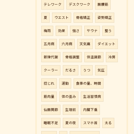
テレワーク
デスクワーク
腸腰筋
夏
ウエスト
骨格矯正
姿勢矯正
梅雨
効果
強さ
サウナ
整う
五月病
六月病
天気痛
ダイエット
新陳代謝
骨格調整
体温調節
冷房
クーラー
だるさ
うつ
気圧
捻じれ
運動
食事の量、時間
筋肉量
体の歪み
生活習慣病
仙腸関節
生理前
内臓下垂
睡眠不足
夏の夜
スマホ首
太る