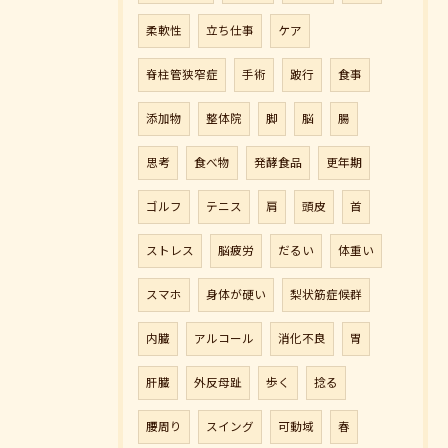
柔軟性
立ち仕事
ケア
脊柱管狭窄症
手術
跛行
食事
添加物
整体院
脚
脳
腸
思考
食べ物
発酵食品
更年期
ゴルフ
テニス
肩
頭皮
首
ストレス
脳疲労
だるい
体重い
スマホ
身体が硬い
梨状筋症候群
内臓
アルコール
消化不良
胃
肝臓
外反母趾
歩く
捻る
腰周り
スイング
可動域
春