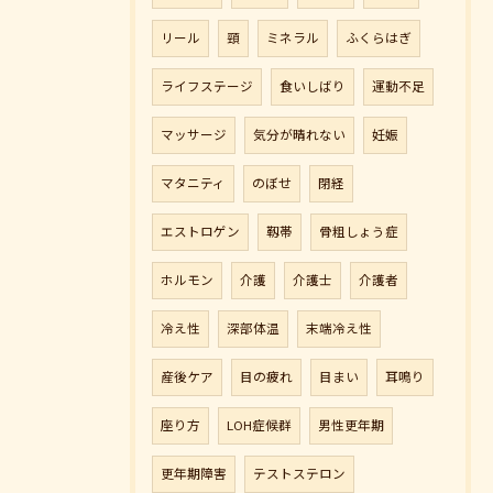
リール
頸
ミネラル
ふくらはぎ
ライフステージ
食いしばり
運動不足
マッサージ
気分が晴れない
妊娠
マタニティ
のぼせ
閉経
エストロゲン
靱帯
骨粗しょう症
ホルモン
介護
介護士
介護者
冷え性
深部体温
末端冷え性
産後ケア
目の疲れ
目まい
耳鳴り
座り方
LOH症候群
男性更年期
更年期障害
テストステロン