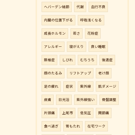
へバーデン結節
代謝
血行不良
内臓の位置下がる
呼吸浅くなる
成長ホルモン
若さ
花粉症
アレルギー
寝がえり
良い睡眠
頚椎症
しびれ
むちうち
後遺症
顔のたるみ
リフトアップ
老け顔
足の疲れ
症状
紫外線
肌ダメージ
皮膚
日光浴
紫外線強い
骨盤調整
片頭痛
上尾市
低気圧
関節痛
食べ過ぎ
胃もたれ
在宅ワーク