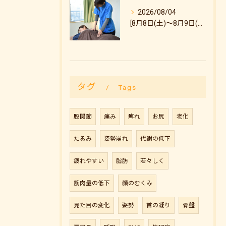
2026/08/04
[8月8日(土)～8月9日(日)のご予約状況について]
タグ
Tags
股関節
痛み
痺れ
お尻
老化
たるみ
姿勢崩れ
代謝の低下
疲れやすい
脂肪
若々しく
筋肉量の低下
顔のむくみ
見た目の変化
姿勢
首の凝り
骨盤