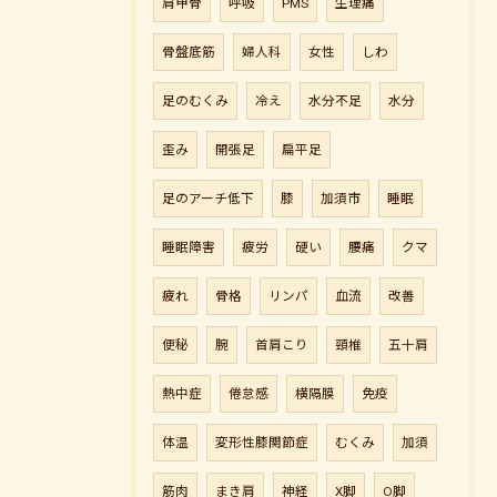
肩甲骨
呼吸
PMS
生理痛
骨盤底筋
婦人科
女性
しわ
足のむくみ
冷え
水分不足
水分
歪み
開張足
扁平足
足のアーチ低下
膝
加須市
睡眠
睡眠障害
疲労
硬い
腰痛
クマ
疲れ
骨格
リンパ
血流
改善
便秘
腕
首肩こり
頸椎
五十肩
熱中症
倦怠感
横隔膜
免疫
体温
変形性膝関節症
むくみ
加須
筋肉
まき肩
神経
X脚
O脚