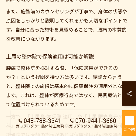
また、施術前のカウンセリングが丁寧で、身体の状態や
原因をしっかりと説明してくれるかも大切なポイントで
す。自分に合った施術を見極めることで、腰痛の本質的
な改善につながります。
上尾の整体院で保険適用は可能か解説
腰痛で整体院を検討する際、「保険適用ができるの
か？」という疑問を持つ方は多いです。結論から言う
カラダドクター整
と、整体院での施術は基本的に健康保険の適用外となり
カラダドクター整
ます。これは、整体が医療行為ではなく、民間療法とし
て位置づけられているためです。
一方で、「上尾 整体 保険 適用」や「上尾 腰痛 整形外
048-788-3341
070-9441-3660
科」などのキーワードで検索されるように、整形外科や
カラダドクター整体院 上尾院
カラダドクター整体院 加須院
ご予約
接骨院では医師の指示があれば保険適用が可能な場合も