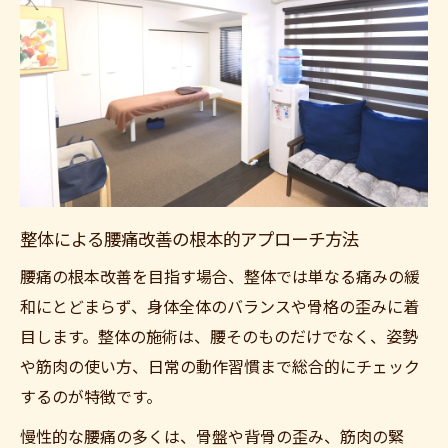
上尾市で整体を選ぶべき人の特徴とは
整体による根本改善を目指すポイント
整体と整形外科の違いを詳しく解説
整体と整形外科の腰痛施術の違いを比較
腰痛時に整体と整形外科どちらを選ぶべき
か
整体院と整形外科のメリット・デメリット
整体による腰痛改善の根本的アプローチ方法
腰痛改善に向く整体施術の特徴とは
腰痛の根本改善を目指す場合、整体では単なる痛みの緩
上尾市の整体院と医療機関の使い分け方
和にとどまらず、身体全体のバランスや骨格の歪みに着
女性が整体で腰痛を和らげるコツ
目します。整体の施術は、腰そのものだけでなく、姿勢
女性専用整体院の特徴と安心ポイント
や筋肉の使い方、日常の動作習慣まで総合的にチェック
整体で腰痛を和らげるセルフケア法
するのが特徴です。
産後骨盤矯正に整体が選ばれる理由
慢性的な腰痛の多くは、骨盤や背骨の歪み、筋肉の緊