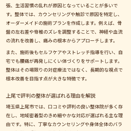
整体で肩こりもケアするメリットとは
張、生活習慣の乱れが原因となっていることが多いで
上尾で女性に人気の整体の選び方
す。整体では、カウンセリングや触診で原因を特定し、
上尾エリアで整体を選ぶポイント集
オーダーメイドの施術プランを作成します。例えば、骨
上尾市で評判の整体院を見極めるコツ
盤の左右差や脊椎のズレを調整することで、神経や血流
の流れを改善し、痛みの根本からアプローチします。
整体院選びで重視すべき施術内容とは
上尾の整体院で保険適用は可能か解説
また、施術後もセルフケアやストレッチ指導を行い、自
整体料金と通いやすさで選ぶポイント
宅でも腰痛が再発しにくい体づくりをサポートします。
整体はその場限りの対症療法ではなく、長期的な視点で
北上尾エリアで整体院を探すメリット
根本改善を目指す点が大きな特徴です。
整体施術で腰痛再発を防ぐ生活習慣
整体後の腰痛再発を防ぐ日常ケアのコツ
上尾で評判の整体が選ばれる理由を解説
整体施術と合わせて行う姿勢改善方法
埼玉県上尾市では、口コミや評判の良い整体院が多く存
腰痛予防に役立つセルフストレッチの紹介
在し、地域密着型のきめ細やかな対応が選ばれる主な理
整体院で提案される生活習慣見直しポイン
由です。特に、丁寧なカウンセリングや身体全体のバラ
ト