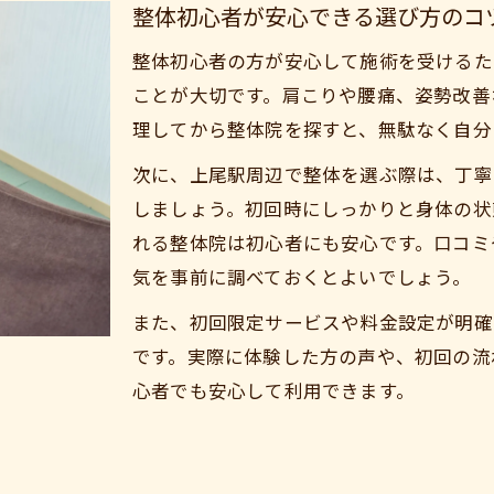
整体初心者が安心できる選び方のコ
優しい整体施術が支持される理由を解説
整体初心者の方が安心して施術を受けるた
女性向け整体で重視されるサービス内容
ことが大切です。肩こりや腰痛、姿勢改善
整体初心者でも安心な施術の流れを紹介
理してから整体院を探すと、無駄なく自分
はじめて整体を受ける際の流れとコツ
次に、上尾駅周辺で整体を選ぶ際は、丁寧
整体初心者も安心できる来店から施術まで
しましょう。初回時にしっかりと身体の状
初回の整体でよくある疑問と解決法
れる整体院は初心者にも安心です。口コミ
整体の施術前後で気をつけたいポイント
気を事前に調べておくとよいでしょう。
整体の予約から施術当日の流れを徹底解説
また、初回限定サービスや料金設定が明確
整体初心者が失敗しない店舗選びのヒント
です。実際に体験した方の声や、初回の流
上尾駅近くで整体料金相場を知る方法
心者でも安心して利用できます。
整体の1時間あたり料金相場と選び方の基準
整体料金を比べて予算内で選ぶコツ