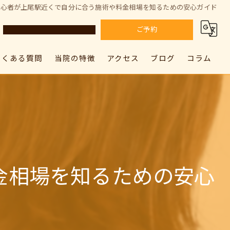
初心者が上尾駅近くで自分に合う施術や料金相場を知るための安心ガイド
ご予約
よくある質問
当院の特徴
アクセス
ブログ
コラム
カラダドクター整体院 上尾院
肩こり
カラダドクター整体院 上尾院
カラダドクター整体院 加須院
腰痛
カラダドクター整体院 加須院
骨盤矯正
姿勢矯正
金相場を知るための安心
筋膜リリース