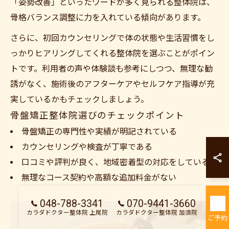
「姿勢改善」といったワードが多く見られる整体院は、
骨格バランス調整に力を入れている傾向があります。
さらに、初回カウンセリングで体の状態や生活習慣をし
っかりヒアリングしてくれる整体院を選ぶことがポイン
トです。利用者の声や体験談も参考にしつつ、無理な勧
誘がなく、施術後のアフターケアやセルフケア指導が充
実しているかもチェックしましょう。
骨盤矯正整体院選びのチェックポイント
骨盤矯正の専門性や実績が明記されている
カラダドクター整
カウンセリングや検査が丁寧である
カラダドクター整
口コミや評判が良く、地域密着型の対応をしている
無理なコース契約や高額な追加料金がない
048-788-3341
070-9441-3660
カラダドクター整体院 上尾院
カラダドクター整体院 加須院
ご予約