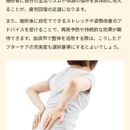
施術者に自分の生活リズムや体調の悩みを具体的に伝え
口コミで選ぶ整体ケアがもたらす変化を紹
ることが、疲労回復の近道になります。
介
また、施術後に自宅でできるストレッチや姿勢改善のア
骨盤矯正も叶う整体で快適な生活を目指す
ドバイスを受けることで、再発予防や持続的な効果が期
整体による骨盤矯正が生活を変える理由
待できます。加須市で整体を活用する際は、こうしたア
骨盤矯正を重視した整体の選び方を解説
フターケアの充実度も選択基準にするとよいでしょう。
加須市の整体で姿勢改善と疲労回復を両立
整体で骨格バランスを整えて健康を維持す
る
口コミで話題の骨盤矯正整体の活用法とは
疲労回復をサポートする整体の選び方とは
整体選びで重視すべき疲労回復ポイント
加須市おすすめ整体院の特徴を徹底解説
口コミで評判の整体院で安心の施術を受け