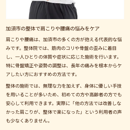
る
整体で疲労回復を実感するための比較方法
整体院選びでサロンの強みをしっかりチェ
加須市の整体で肩こりや腰痛の悩みをケア
ック
肩こりや腰痛は、加須市の多くの方が抱える代表的な悩
整体活用で毎日が軽やかになるヒントを紹介
みです。整体院では、筋肉のコリや骨盤の歪みに着目
整体活用で日常の疲労を溜め込まない習慣
し、一人ひとりの体質や症状に応じた施術を行います。
づくり
特に骨盤矯正や姿勢の調整は、長年の痛みを根本からケ
整体の定期利用で身体が軽くなる実感を紹
アしたい方におすすめの方法です。
介
整体の施術では、無理な力を加えず、身体に優しい手技
加須駅周辺の整体で快適な生活習慣をサポ
を用いることが多いため、初めての方や高齢者の方でも
ート
安心して利用できます。実際に「他の方法では改善しな
整体で肩こりや腰痛のセルフケアも充実さ
かった肩こりが、整体で楽になった」という利用者の声
せる
も少なくありません。
整体と骨盤矯正を活かした健康維持のポイ