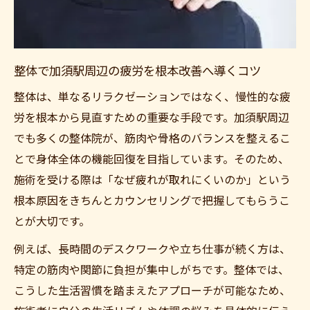
全身のバランスを整える整体の活用術とは
加須市おすすめ整体で身体の疲れを根本改
善
整体で加須駅周辺の疲労を根本改善へ導くコツ
整体で肩こりや腰痛の慢性化を防ぐ方法を
整体は、単なるリラクゼーションではなく、慢性的な疲
解説
労を根本から見直すための重要な手段です。加須駅周辺
慢性的な不調改善なら整体ケアが有効な理由
でも多くの整体院が、筋肉や骨格のバランスを整えるこ
整体が慢性的な肩こり腰痛に有効な理由と
とで身体全体の機能回復を目指しています。そのため、
は
施術を受ける際は「なぜ疲れが取れにくいのか」という
骨格矯正整体で自然治癒力を高めるメリッ
根本原因をきちんとカウンセリングで把握してもらうこ
ト
とが大切です。
整体院選びが不調改善に大切なポイントに
例えば、長時間のデスクワークや立ち仕事が続く方は、
なる
特定の筋肉や関節に負担が集中しがちです。整体では、
加須市の整体で長年の疲労を解決するヒン
こうした生活習慣を踏まえたアプローチが可能なため、
ト