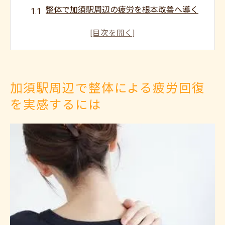
整体で加須駅周辺の疲労を根本改善へ導く
コツ
加須市の整体で肩こりや腰痛の悩みをケア
整体による疲労回復効果を最大化するポイ
ント
加須駅周辺で整体による疲労回復
整体選びで日常疲労のリセットを実感しよ
を実感するには
う
加須駅エリアの整体活用で快適な毎日を実
現
整体で溜まった疲労を根本から見直す方法
整体による骨格調整で慢性疲労を根本見直
し
姿勢改善に強い整体で不調の原因を解消す
る