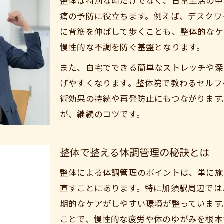
整体は特別な時だけでなく、日常生活の中
快適な毎日へ導く整体ケアの活用法
痛の予防に役立ちます。例えば、デスクワ
整体で作るストレスフリーな生活習慣
に背筋を伸ばして歩くことも、整体的なケ
疲れにくい体を作る整体活用術を解説
慢性的な不調を防ぐ基盤となります。
整体で疲れにくい体質へ変わる方法
また、自宅でできる簡単なストレッチや深
整体を活用した姿勢改善のポイント
げやすくなります。整体院で教わるセルフ
疲労回復に役立つ整体セルフケア習慣
術効果の持続や再発防止にもつながります
整体で実現する根本改善の取り組み方
が、継続のコツです。
整体が導くパフォーマンス向上の秘訣
日常生活に整体ケアを取り入れるコツ
整体で整える体調管理の秘訣とは
整体を生活に根付かせる工夫を紹介
整体による体調管理のポイントは、単に施
整体の考え方で日々のケアを実践
直すことにあります。特に加須駅周辺では
整体要素を活かした行動習慣の作り方
期的なケアがしやすい環境が整っています
整体ケアを無理なく続ける秘訣とは
ことで、慢性的な疲労や体のゆがみを根本