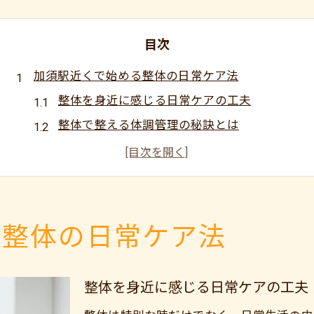
目次
加須駅近くで始める整体の日常ケア法
整体を身近に感じる日常ケアの工夫
整体で整える体調管理の秘訣とは
加須駅周辺で続けやすい整体習慣
整体によるセルフケアの始め方ガイド
日々の疲れを整体でリセットする方法
整体で叶える快適な毎日へのステップ
る整体の日常ケア法
整体習慣で快適な毎日を実現するコツ
整体を活用した生活リズムの整え方
整体を身近に感じる日常ケアの工夫
整体で実感する体の変化と効果的習慣