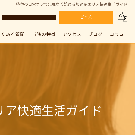
整体の日常ケアで無理なく始める加須駅エリア快適生活ガイド
ご予約
よくある質問
当院の特徴
アクセス
ブログ
コラム
カラダドクター整体院 上尾院
肩こり
カラダドクター整体院 上尾院
カラダドクター整体院 加須院
腰痛
カラダドクター整体院 加須院
骨盤矯正
姿勢矯正
リア快適生活ガイド
筋膜リリース