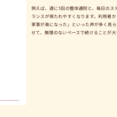
整体による小さな生活改善の積み重ね
例えば、週に1回の整体通院と、毎日のス
忙しい人におすすめの整体習慣の始め方
ランスが保たれやすくなります。利用者か
時短でできる整体習慣の導入ポイント
家事が楽になった」といった声が多く見ら
忙しくても続く整体セルフケアの工夫
せて、無理のないペースで続けることが大
整体を活用した効率的な体調管理術
仕事や家事の合間に整体を取り入れる方法
整体の知恵で忙しい毎日をサポート
整体の日常ケアで心身リフレッシュ体験
ご予約はこちら
整体を通じて心身のリフレッシュを実感
整体日常ケアで得られるリラックス効果
整体がもたらす心身バランスの整え方
整体の力で日常のストレスを軽減する方法
整体の日常ケアが導く活力ある毎日