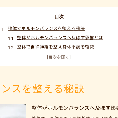
目次
整体でホルモンバランスを整える秘訣
整体がホルモンバランスへ及ぼす影響とは
整体で自律神経を整え身体不調を軽減
ホルモンバランスに最適な整体の選び方
整体施術で慢性不調の原因を根本改善
整体がもたらす心身のバランス調整効果
加須駅周辺で整体を受けるメリットとは
ランスを整える秘訣
加須駅近くの整体が選ばれる理由を解説
整体で得られるリフレッシュ体験の魅力
整体がホルモンバランスへ及ぼす影
アクセス便利な整体で継続しやすい通院