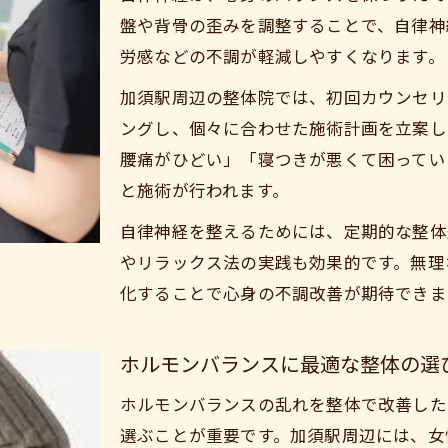
整体師が勧める毎日のケアポイント
盤や背骨の歪みを調整することで、自律神
ホルモンバランス乱れが気になる方へ整体のすすめ
労感などの不調が軽減しやすくなります。
整体でホルモンバランスを整える理由
加須駅周辺の整体院では、初回カウンセリ
整体施術が心身の変化に与えるメリット
ングし、個々に合わせた施術計画を立案し
整体ケアでホルモン乱れの対策を始める
腰痛がひどい」「寝つきが悪くて困ってい
と施術が行われます。
整体の視点から見る身体の不調サイン
整体で自律神経を整え毎日を快適に過ごす
自律神経を整えるためには、定期的な整体
無理なく続く整体選びで快適な日常を手に入れる
やリラックス法の実践も効果的です。無理
ご予約はこちら
化することで心身の不調改善が期待できま
整体を無理なく続けるための選び方ポイント
自分に合う整体で続けやすい通院プランを考える
ホルモンバランスに最適な整体の選
整体選びで重視すべき施術内容と安心感
整体施術で快適な毎日を維持する秘訣
ホルモンバランスの乱れを整体で改善した
選ぶことが重要です。加須駅周辺には、女
整体体験から得られる持続的な効果と満足感