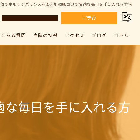
整体でホルモンバランスを整え加須駅周辺で快適な毎日を手に入れる方法
ご予約
よくある質問
当院の特徴
アクセス
ブログ
コラム
カラダドクター整体院 上尾院
肩こり
カラダドクター整体院 上尾院
カラダドクター整体院 加須院
腰痛
カラダドクター整体院 加須院
骨盤矯正
姿勢矯正
適な毎日を手に入れる方
筋膜リリース