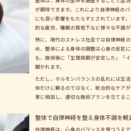
整体は、身体の歪みを調整することで血流
整体選びで重視したい安心感と信頼性
が期待できます。これにより自律神経のバ
整体を通じた生活の質向上の秘訣とは
にも良い影響をもたらすとされています。
月1回の整体で心身の変化を実感する方法
的な疲労、睡眠の質低下など様々な不調が
整体を月1回受けた際の変化と効果に注目
特に、現代のストレス社会では自律神経の
整体で心身メンテナンスを続けるコツ
め、整体による身体の調整は心身の安定に
月1回でも実感できる整体の効果とは
も、施術後に「生理周期が安定した」「イ
整体定期ケアが長く続く理由を紹介
聞かれます。
整体通院を無理なく続けるための工夫
ただし、ホルモンバランスの乱れには生活
生活習慣から見直す整体と不調改善のコツ
体だけに頼るのではなく、総合的なケアが
整体と組み合わせるべき生活習慣改善法
家に相談し、適切な施術プランを立てるこ
整体と運動・睡眠のバランス見直しの重要性
整体による姿勢改善が不調に与える影響
整体で自律神経を整え身体不調を軽
整体で日常の疲労をリセットする方法
自律神経は、心身のバランスを保つうえで