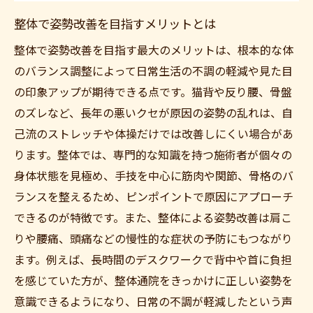
整体とセルフケアで叶える美しい姿勢作り
整体で姿勢改善を目指すメリットとは
整体とセルフケアで美しい姿勢をキープ
整体で姿勢改善を目指す最大のメリットは、根本的な体
整体がサポートする自宅での姿勢改善法
のバランス調整によって日常生活の不調の軽減や見た目
の印象アップが期待できる点です。猫背や反り腰、骨盤
整体の効果を高めるセルフケアのコツ
のズレなど、長年の悪いクセが原因の姿勢の乱れは、自
整体後に実践したい簡単ストレッチ法
己流のストレッチや体操だけでは改善しにくい場合があ
整体院でアドバイスされる日常ケア方法
ります。整体では、専門的な知識を持つ施術者が個々の
加須駅周辺で整体を続ける費用や頻度の考え方
身体状態を見極め、手技を中心に筋肉や関節、骨格のバ
整体の費用相場とコスパ良く続ける方法
ランスを整えるため、ピンポイントで原因にアプローチ
整体通院の最適な頻度と無理ない計画
できるのが特徴です。また、整体による姿勢改善は肩こ
整体で姿勢改善を目指す費用の目安
りや腰痛、頭痛などの慢性的な症状の予防にもつながり
整体費用を抑えるためのポイントを解説
ます。例えば、長時間のデスクワークで背中や首に負担
を感じていた方が、整体通院をきっかけに正しい姿勢を
整体院ごとの費用や頻度をうまく比較する
意識できるようになり、日常の不調が軽減したという声