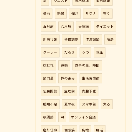
夏
ウエスト
骨格矯正
姿勢矯正
梅雨
効果
強さ
サウナ
整う
五月病
六月病
天気痛
ダイエット
新陳代謝
骨格調整
体温調節
冷房
クーラー
だるさ
うつ
気圧
捻じれ
運動
食事の量、時間
筋肉量
体の歪み
生活習慣病
仙腸関節
生理前
内臓下垂
睡眠不足
夏の夜
スマホ首
太る
顎関節
AI
オンライン会議
座り仕事
側頭筋
胸椎
腸活