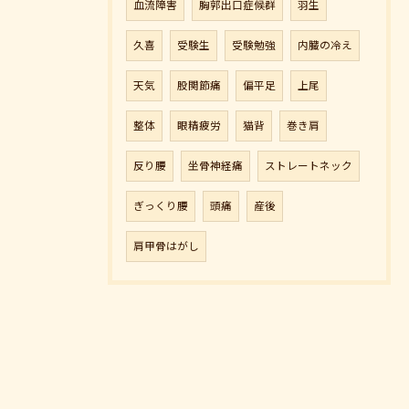
血流障害
胸郭出口症候群
羽生
久喜
受験生
受験勉強
内臓の冷え
天気
股関節痛
偏平足
上尾
整体
眼精疲労
猫背
巻き肩
反り腰
坐骨神経痛
ストレートネック
ぎっくり腰
頭痛
産後
肩甲骨はがし