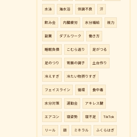
水泳
海水浴
体調不良
汗
飲み会
内臓疲労
水分補給
視力
副業
ダブルワーク
働き方
睡眠負債
こむら返り
足がつる
足のつり
胃腸の調子
土台作り
冷えすぎ
冷たい物摂りすぎ
フェイスライン
循環
食中毒
水分対策
運動会
アキレス腱
エアコン
寝姿勢
寝不足
TikTok
リール
頸
ミネラル
ふくらはぎ