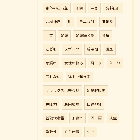
身体の左右差
不調
辛さ
胸郭出口
末梢神経
肘
テニス肘
腱鞘炎
手首
足底
足底筋膜炎
膝痛
こども
スポーツ
成長期
頻尿
尿漏れ
女性の悩み
肩こり
首こり
眠れない
途中で起きる
リラックス出来ない
足底腱膜炎
免疫力
腸内環境
自律神経
基礎代謝量
子育て
四十肩
炎症
柔軟性
立ち仕事
ケア