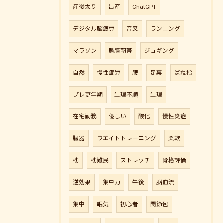
産後太り
出産
ChatGPT
デジタル脳疲労
音叉
ランニング
マラソン
腸脛靭帯
ジョギング
自然
慢性疲労
腰
足裏
ばね指
プレ更年期
生理不順
生理
在宅勤務
優しい
酸化
慢性炎症
臓器
ウエイトトレーニング
柔軟
枕
枕難民
ストレッチ
骨格評価
逆効果
集中力
午後
脳血流
集中
眠気
初心者
関節包