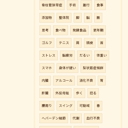
脊柱管狭窄症
手術
跛行
食事
添加物
整体院
脚
脳
腸
思考
食べ物
発酵食品
更年期
ゴルフ
テニス
肩
頭皮
首
ストレス
脳疲労
だるい
体重い
スマホ
身体が硬い
梨状筋症候群
内臓
アルコール
消化不良
胃
肝臓
外反母趾
歩く
捻る
腰周り
スイング
可動域
春
へバーデン結節
代謝
血行不良
ご予約はこちら