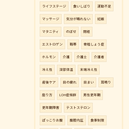
ライフステージ
食いしばり
運動不足
マッサージ
気分が晴れない
妊娠
マタニティ
のぼせ
閉経
エストロゲン
靱帯
骨粗しょう症
ホルモン
介護
介護士
介護者
冷え性
深部体温
末端冷え性
産後ケア
目の疲れ
目まい
耳鳴り
座り方
LOH症候群
男性更年期
更年期障害
テストステロン
ぽっこりお腹
腹腔内圧
食事制限