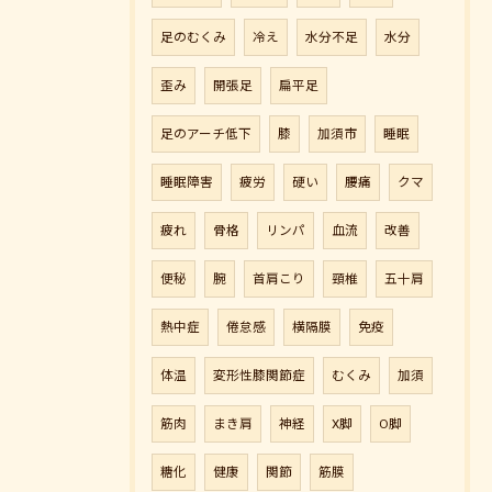
足のむくみ
冷え
水分不足
水分
歪み
開張足
扁平足
足のアーチ低下
膝
加須市
睡眠
睡眠障害
疲労
硬い
腰痛
クマ
疲れ
骨格
リンパ
血流
改善
便秘
腕
首肩こり
頸椎
五十肩
熱中症
倦怠感
横隔膜
免疫
体温
変形性膝関節症
むくみ
加須
筋肉
まき肩
神経
X脚
O脚
糖化
健康
関節
筋膜