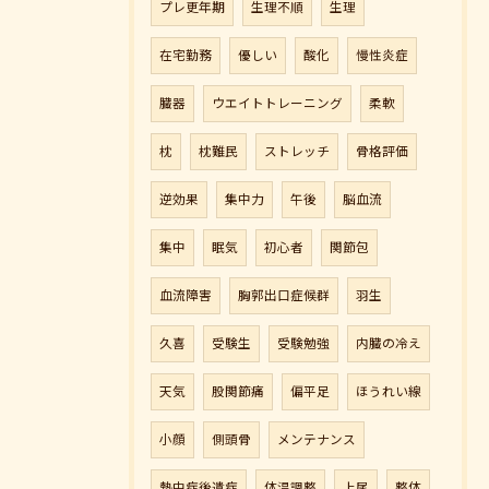
プレ更年期
生理不順
生理
在宅勤務
優しい
酸化
慢性炎症
臓器
ウエイトトレーニング
柔軟
枕
枕難民
ストレッチ
骨格評価
逆効果
集中力
午後
脳血流
集中
眠気
初心者
関節包
血流障害
胸郭出口症候群
羽生
久喜
受験生
受験勉強
内臓の冷え
天気
股関節痛
偏平足
ほうれい線
小顔
側頭骨
メンテナンス
熱中症後遺症
体温調整
上尾
整体