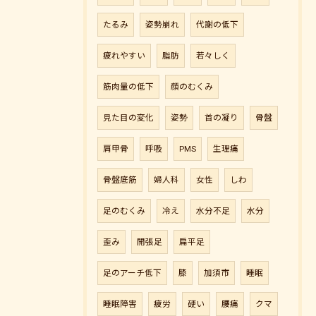
たるみ
姿勢崩れ
代謝の低下
疲れやすい
脂肪
若々しく
筋肉量の低下
顔のむくみ
見た目の変化
姿勢
首の凝り
骨盤
肩甲骨
呼吸
PMS
生理痛
骨盤底筋
婦人科
女性
しわ
足のむくみ
冷え
水分不足
水分
歪み
開張足
扁平足
足のアーチ低下
膝
加須市
睡眠
睡眠障害
疲労
硬い
腰痛
クマ