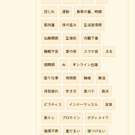
捻じれ
運動
食事の量、時間
筋肉量
体の歪み
生活習慣病
仙腸関節
生理前
内臓下垂
睡眠不足
夏の夜
スマホ首
太る
顎関節
AI
オンライン会議
座り仕事
側頭筋
胸椎
腸活
体型崩れ
歩き方
夏バテ
脱水
ピラティス
インナーマッスル
足首
筋トレ
プロテイン
ボディメイク
循環不良
重だるい
寝つけない