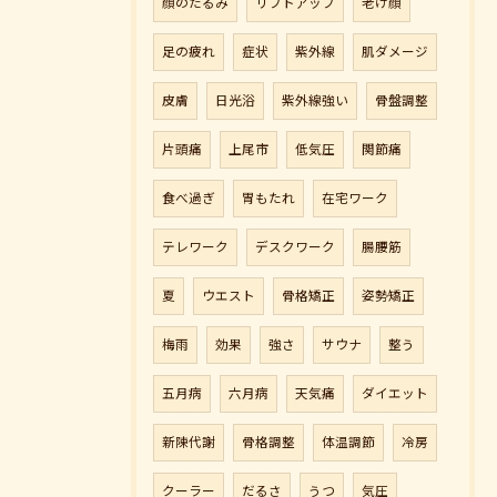
顔のたるみ
リフトアップ
老け顔
足の疲れ
症状
紫外線
肌ダメージ
皮膚
日光浴
紫外線強い
骨盤調整
片頭痛
上尾市
低気圧
関節痛
食べ過ぎ
胃もたれ
在宅ワーク
テレワーク
デスクワーク
腸腰筋
夏
ウエスト
骨格矯正
姿勢矯正
梅雨
効果
強さ
サウナ
整う
五月病
六月病
天気痛
ダイエット
新陳代謝
骨格調整
体温調節
冷房
クーラー
だるさ
うつ
気圧