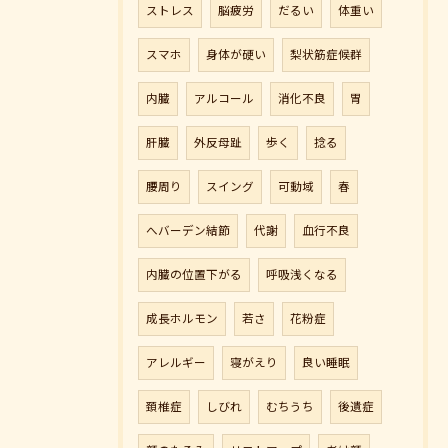
ストレス
脳疲労
だるい
体重い
スマホ
身体が硬い
梨状筋症候群
内臓
アルコール
消化不良
胃
肝臓
外反母趾
歩く
捻る
腰周り
スイング
可動域
春
へバーデン結節
代謝
血行不良
内臓の位置下がる
呼吸浅くなる
成長ホルモン
若さ
花粉症
アレルギー
寝がえり
良い睡眠
頚椎症
しびれ
むちうち
後遺症