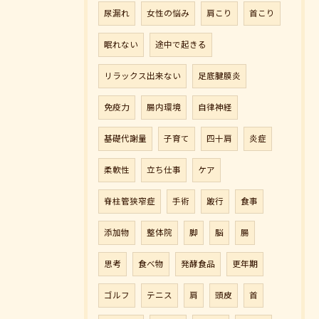
尿漏れ
女性の悩み
肩こり
首こり
眠れない
途中で起きる
リラックス出来ない
足底腱膜炎
ご予約はこちら
免疫力
腸内環境
自律神経
基礎代謝量
子育て
四十肩
炎症
柔軟性
立ち仕事
ケア
脊柱管狭窄症
手術
跛行
食事
添加物
整体院
脚
脳
腸
思考
食べ物
発酵食品
更年期
ゴルフ
テニス
肩
頭皮
首