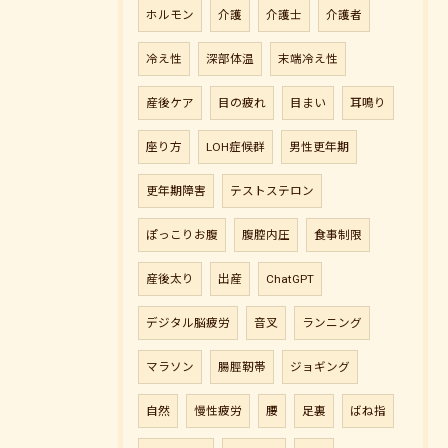
ホルモン
介護
介護士
介護者
冷え性
深部体温
末端冷え性
産後ケア
目の疲れ
目まい
耳鳴り
座り方
LOH症候群
男性更年期
更年期障害
テストステロン
ぽっこりお腹
腹腔内圧
食事制限
産後太り
出産
ChatGPT
デジタル脳疲労
音叉
ランニング
マラソン
腸脛靭帯
ジョギング
自然
慢性疲労
腰
足裏
ばね指