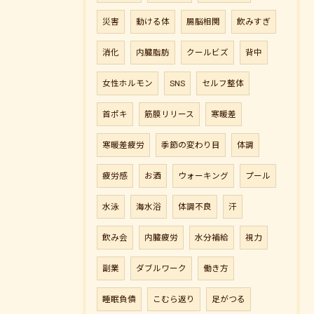
災害
動ける体
腸脳相関
飲みすぎ
消化
内臓脂肪
クールビズ
背中
女性ホルモン
SNS
セルフ整体
首ポキ
筋膜リリース
寒暖差
寒暖差疲労
季節の変わり目
体調
疲労感
お酒
ウォーキング
プール
水泳
海水浴
体調不良
汗
飲み会
内臓疲労
水分補給
視力
副業
ダブルワーク
働き方
睡眠負債
こむら返り
足がつる