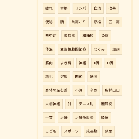
疲れ
骨格
リンパ
血流
改善
便秘
腕
首肩こり
頸椎
五十肩
熱中症
倦怠感
横隔膜
免疫
体温
変形性膝関節症
むくみ
加須
筋肉
まき肩
神経
X脚
O脚
糖化
健康
関節
筋膜
身体の左右差
不調
辛さ
胸郭出口
末梢神経
肘
テニス肘
腱鞘炎
手首
足底
足底筋膜炎
膝痛
こども
スポーツ
成長期
頻尿