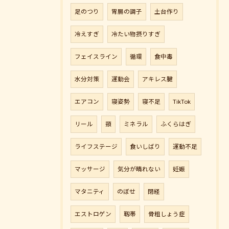
足のつり
胃腸の調子
土台作り
冷えすぎ
冷たい物摂りすぎ
フェイスライン
循環
食中毒
水分対策
運動会
アキレス腱
エアコン
寝姿勢
寝不足
TikTok
リール
頸
ミネラル
ふくらはぎ
ライフステージ
食いしばり
運動不足
マッサージ
気分が晴れない
妊娠
マタニティ
のぼせ
閉経
エストロゲン
靱帯
骨粗しょう症