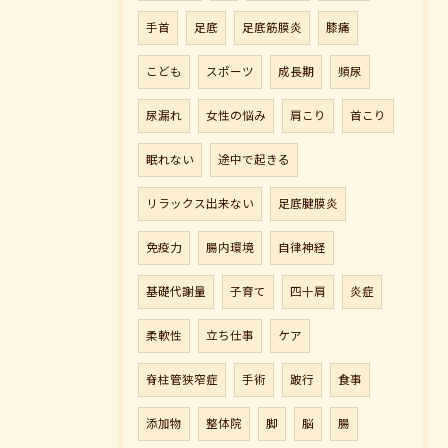
手首
足底
足底筋膜炎
膝痛
こども
スポーツ
成長期
頻尿
尿漏れ
女性の悩み
肩こり
首こり
眠れない
途中で起きる
リラックス出来ない
足底腱膜炎
免疫力
腸内環境
自律神経
基礎代謝量
子育て
四十肩
炎症
柔軟性
立ち仕事
ケア
脊柱管狭窄症
手術
跛行
食事
ご予約はこちら
添加物
整体院
脚
脳
腸