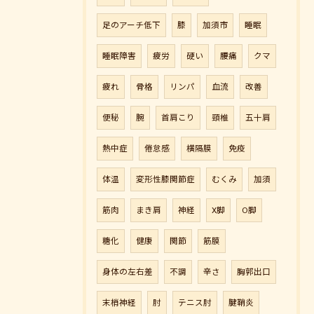
足のアーチ低下
膝
加須市
睡眠
睡眠障害
疲労
硬い
腰痛
クマ
疲れ
骨格
リンパ
血流
改善
便秘
腕
首肩こり
頸椎
五十肩
熱中症
倦怠感
横隔膜
免疫
体温
変形性膝関節症
むくみ
加須
筋肉
まき肩
神経
X脚
O脚
糖化
健康
関節
筋膜
身体の左右差
不調
辛さ
胸郭出口
末梢神経
肘
テニス肘
腱鞘炎