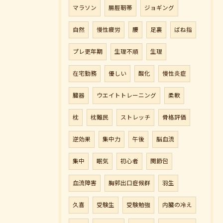
マラソン
腸脛靭帯
ジョギング
自然
慢性疲労
腰
足裏
ばね指
プレ更年期
生理不順
生理
在宅勤務
優しい
酸化
慢性炎症
臓器
ウエイトトレーニング
柔軟
枕
枕難民
ストレッチ
骨格評価
逆効果
集中力
午後
脳血流
集中
眠気
初心者
関節包
血流障害
胸郭出口症候群
羽生
久喜
受験生
受験勉強
内臓の冷え