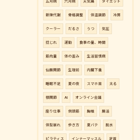
五月病
六月病
天気痛
ダイエット
新陳代謝
骨格調整
体温調節
冷房
クーラー
だるさ
うつ
気圧
捻じれ
運動
食事の量、時間
筋肉量
体の歪み
生活習慣病
仙腸関節
生理前
内臓下垂
睡眠不足
夏の夜
スマホ首
太る
顎関節
AI
オンライン会議
座り仕事
側頭筋
胸椎
腸活
体型崩れ
歩き方
夏バテ
脱水
ピラティス
インナーマッスル
足首