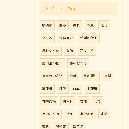
タグ
Tags
股関節
痛み
痺れ
お尻
老化
たるみ
姿勢崩れ
代謝の低下
疲れやすい
脂肪
若々しく
筋肉量の低下
顔のむくみ
見た目の変化
姿勢
首の凝り
骨盤
肩甲骨
呼吸
PMS
生理痛
骨盤底筋
婦人科
女性
しわ
足のむくみ
冷え
水分不足
水分
歪み
開張足
扁平足