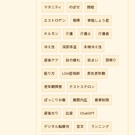
マタニティ
のぼせ
閉経
エストロゲン
靱帯
骨粗しょう症
ホルモン
介護
介護士
介護者
冷え性
深部体温
末端冷え性
産後ケア
目の疲れ
目まい
耳鳴り
座り方
LOH症候群
男性更年期
更年期障害
テストステロン
ぽっこりお腹
腹腔内圧
食事制限
産後太り
出産
ChatGPT
デジタル脳疲労
音叉
ランニング