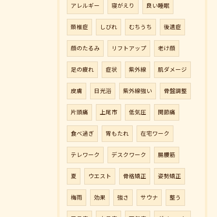
アレルギー
寝がえり
良い睡眠
頚椎症
しびれ
むちうち
後遺症
顔のたるみ
リフトアップ
老け顔
足の疲れ
症状
紫外線
肌ダメージ
皮膚
日光浴
紫外線強い
骨盤調整
片頭痛
上尾市
低気圧
関節痛
食べ過ぎ
胃もたれ
在宅ワーク
テレワーク
デスクワーク
腸腰筋
夏
ウエスト
骨格矯正
姿勢矯正
梅雨
効果
強さ
サウナ
整う