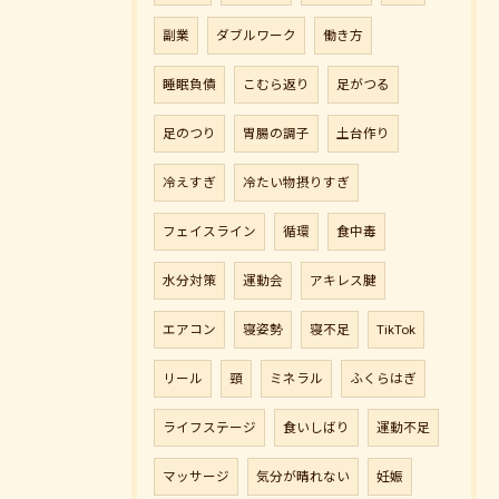
副業
ダブルワーク
働き方
睡眠負債
こむら返り
足がつる
足のつり
胃腸の調子
土台作り
冷えすぎ
冷たい物摂りすぎ
フェイスライン
循環
食中毒
水分対策
運動会
アキレス腱
エアコン
寝姿勢
寝不足
TikTok
リール
頸
ミネラル
ふくらはぎ
ライフステージ
食いしばり
運動不足
マッサージ
気分が晴れない
妊娠