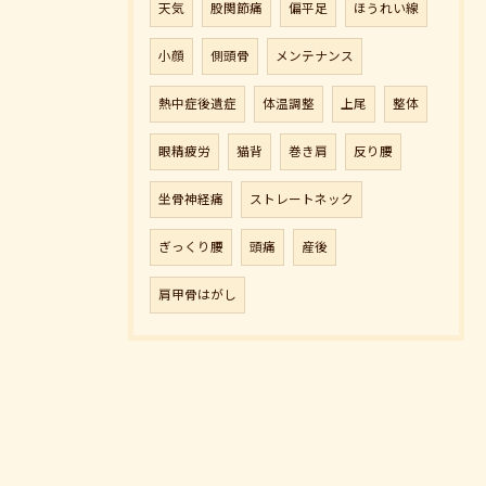
天気
股関節痛
偏平足
ほうれい線
小顔
側頭骨
メンテナンス
熱中症後遺症
体温調整
上尾
整体
眼精疲労
猫背
巻き肩
反り腰
坐骨神経痛
ストレートネック
ぎっくり腰
頭痛
産後
肩甲骨はがし