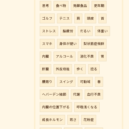
思考
食べ物
発酵食品
更年期
ゴルフ
テニス
肩
頭皮
首
ストレス
脳疲労
だるい
体重い
スマホ
身体が硬い
梨状筋症候群
内臓
アルコール
消化不良
胃
肝臓
外反母趾
歩く
捻る
腰周り
スイング
可動域
春
へバーデン結節
代謝
血行不良
内臓の位置下がる
呼吸浅くなる
成長ホルモン
若さ
花粉症