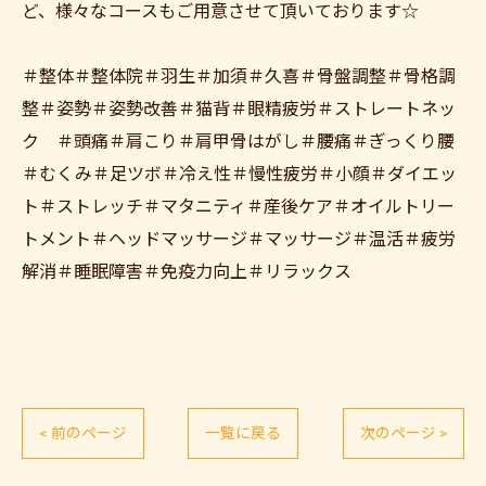
ど、様々なコースもご用意させて頂いております☆
＃整体＃整体院＃羽生＃加須＃久喜＃骨盤調整＃骨格調
整＃姿勢＃姿勢改善＃猫背＃眼精疲労＃ストレートネッ
ク ＃頭痛＃肩こり＃肩甲骨はがし＃腰痛＃ぎっくり腰
＃むくみ＃足ツボ＃冷え性＃慢性疲労＃小顔＃ダイエッ
ト＃ストレッチ＃マタニティ＃産後ケア＃オイルトリー
トメント＃ヘッドマッサージ＃マッサージ＃温活＃疲労
解消＃睡眠障害＃免疫力向上＃リラックス
< 前のページ
一覧に戻る
次のページ >