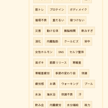
筋トレ
プロテイン
ボディメイク
循環不良
重だるい
寝つけない
災害
動ける体
腸脳相関
飲みすぎ
消化
内臓脂肪
クールビズ
背中
女性ホルモン
SNS
セルフ整体
首ポキ
筋膜リリース
寒暖差
寒暖差疲労
季節の変わり目
体調
疲労感
お酒
ウォーキング
プール
水泳
海水浴
体調不良
汗
飲み会
内臓疲労
水分補給
視力