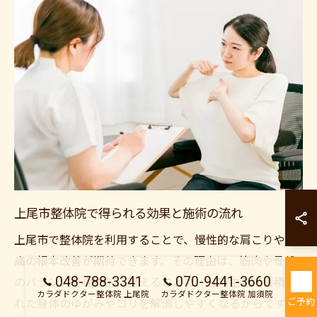
カラダドクター整
上尾市整体院で得られる効果と施術の流れ
カラダドクター整
上尾市で整体院を利用することで、慢性的な肩こりや腰
痛の根本改善が期待できます。その理由は、筋肉や骨盤
048-788-3341
070-9441-3660
のバランスを専門的に整えることで、日常生活で蓄積さ
カラダドクター整体院 上尾院
カラダドクター整体院 加須院
ご予約
れた身体のゆがみやコリを解消しやすくなるからです。