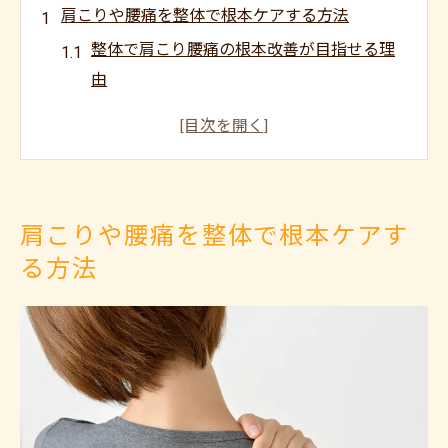
肩こりや腰痛を整体で根本ケアする方法
整体で肩こり腰痛の根本改善が目指せる理
由
上尾で評判のいい整体が選ばれる秘密とは
慢性痛の原因に整体がどのようにアプロー
チするか
整体院選びのポイントと女性に人気の特徴
肩こりや腰痛を整体で根本ケアす
整体と保険適用の違いを知って賢く利用し
る方法
よう
筋肉調整が導く心身のバランス回復術
整体の筋肉調整で心身バランスを整える方
法
女性にうれしい整体の優しい筋肉ケアとは
筋肉調整と骨盤矯正の違いと効果を徹底解