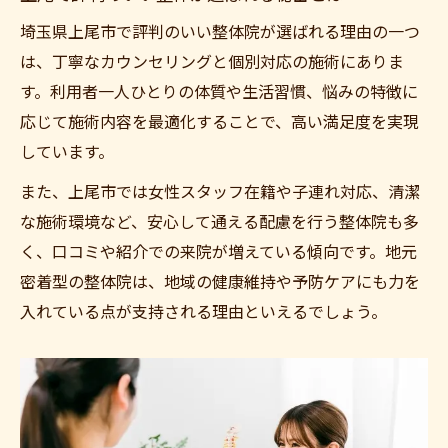
整体で慢性的な肩こり腰痛が和らぐプロセ
埼玉県上尾市で評判のいい整体院が選ばれる理由の一つ
ス
は、丁寧なカウンセリングと個別対応の施術にありま
筋肉調整が再発防止に役立つ仕組みを解説
す。利用者一人ひとりの体質や生活習慣、悩みの特徴に
整体で実感する体質改善と快適な毎日への変化
応じて施術内容を最適化することで、高い満足度を実現
整体による体質改善と日常生活への好影響
しています。
女性の整体体験談から学ぶ変化と喜び
また、上尾市では女性スタッフ在籍や子連れ対応、清潔
整体で得られる姿勢改善と毎日の軽やかさ
な施術環境など、安心して通える配慮を行う整体院も多
骨盤矯正と整体の違いと効率的な体質改善
く、口コミや紹介での来院が増えている傾向です。地元
法
密着型の整体院は、地域の健康維持や予防ケアにも力を
整体院通院で感じる心身の変化と健康習慣
入れている点が支持される理由といえるでしょう。
カラダドクター整体院 上尾院
カラダドクター整体院 加須院