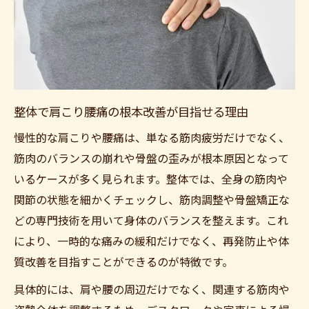
説
上尾市で整体院を選ぶ際の注目ポイント
整体でバランス改善の成果を感じる体験談
整体なら優しい施術で女性も安心できる理由
整体の優しい施術が女性に支持される理由
整体で肩こり腰痛の根本改善が目指せる理由
肩こり腰痛に悩む女性が整体を選ぶメリッ
慢性的な肩こりや腰痛は、単なる筋肉疲労だけでなく、
ト
筋肉のバランスの崩れや骨盤の歪みが根本原因となって
ボキボキしない整体はやばいのか？安心ポ
いるケースが多く見られます。整体では、全身の筋肉や
イント
関節の状態を細かくチェックし、筋肉調整や骨盤矯正な
どの専門技術を用いて身体のバランスを整えます。これ
整体と整骨院の違いと女性に合う選び方
により、一時的な痛みの緩和だけでなく、再発防止や体
整体の優しい手技が産後ケアにも役立つ理
質改善を目指すことができるのが特徴です。
由
上尾市で話題の整体効果と通院メリットを解説
具体的には、肩や腰の周辺だけでなく、関連する筋肉や