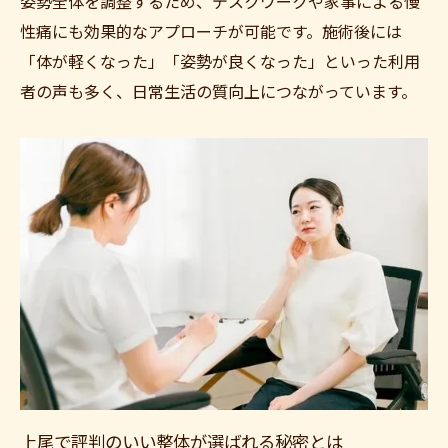
姿勢全体を調整するため、デスクワークや家事による慢
上尾市整体院で得られる効果と施術の流れ
性痛にも効果的なアプローチが可能です。施術後には
整体の通院が慢性痛改善に効果的な理由
「体が軽くなった」「姿勢が良くなった」といった利用
上尾 整体 安い店を選ぶ際のチェックポイン
者の声も多く、日常生活の質向上につながっています。
ト
整体の体験談からわかる通院の魅力とは
整体にかかるお金の平均と賢い選び方ガイ
ド
慢性痛改善を目指すなら筋肉調整がおすすめ
整体の筋肉調整が慢性痛改善に効果的な理
由
もみほぐしと整体、どちらが効果的か徹底
比較
筋肉調整と骨盤矯正の組み合わせがもたら
す効果
上尾で評判のいい整体が選ばれる秘密とは