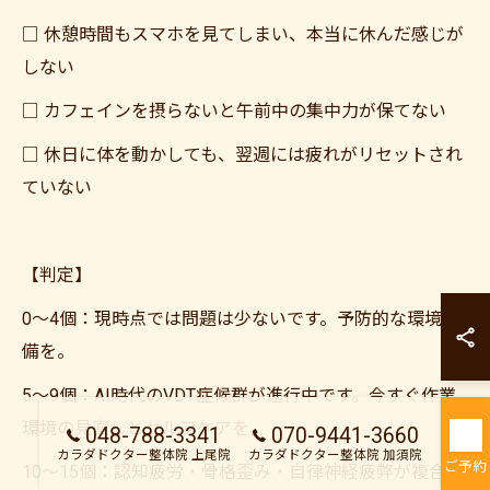
□ 休憩時間もスマホを見てしまい、本当に休んだ感じが
しない
□ カフェインを摂らないと午前中の集中力が保てない
□ 休日に体を動かしても、翌週には疲れがリセットされ
ていない
【判定】
カラダドクター整
0〜4個：現時点では問題は少ないです。予防的な環境整
カラダドクター整
備を。
5〜9個：AI時代のVDT症候群が進行中です。今すぐ作業
環境の見直しとセルフケアを。
048-788-3341
070-9441-3660
カラダドクター整体院 上尾院
カラダドクター整体院 加須院
ご予約
10〜15個：認知疲労・骨格歪み・自律神経疲弊が複合し