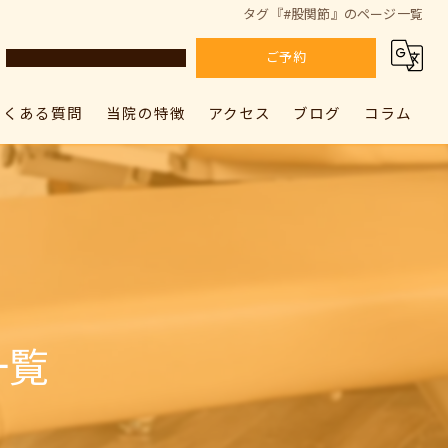
タグ『#股関節』のページ一覧
ご予約
よくある質問
当院の特徴
アクセス
ブログ
コラム
カラダドクター整体院 上尾院
肩こり
カラダドクター整体院 上尾院
カラダドクター整体院 加須院
腰痛
カラダドクター整体院 加須院
骨盤矯正
姿勢矯正
一覧
筋膜リリース