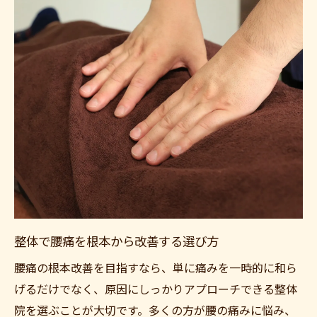
整体と整形外科で異なる腰痛改善法
上尾駅近くで整体院を探すポイント
腰痛改善なら整体院の通いやすさも重視
整体院選びはアクセスや口コミが大切
女性対応の整体院を見つけるチェック法
安い整体院選びと保険適用の注意点
整体院の選び方で腰痛改善効果が変わる
再発防止へ導く整体によるケア法
整体で腰痛の再発を防ぐセルフケア提案
姿勢改善も整体で腰痛予防に役立つ理由
整体で腰痛を根本から改善する選び方
整体の効果を長持ちさせる生活習慣とは
腰痛の根本改善を目指すなら、単に痛みを一時的に和ら
整体院で学ぶ腰痛予防ストレッチのポイン
げるだけでなく、原因にしっかりアプローチできる整体
ト
院を選ぶことが大切です。多くの方が腰の痛みに悩み、