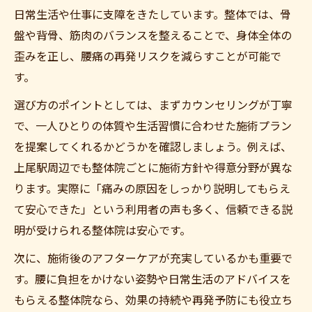
ボキボキしない整体で安心な再発防止法
日常生活や仕事に支障をきたしています。整体では、骨
整体と病院の違い腰痛対策のヒント
盤や背骨、筋肉のバランスを整えることで、身体全体の
整体と病院の腰痛対策どちらが最適か
歪みを正し、腰痛の再発リスクを減らすことが可能で
腰痛は整体と整形外科どちらで治るか
す。
整体で改善できる腰痛の特徴を知ろう
選び方のポイントとしては、まずカウンセリングが丁寧
保険適用の有無と整体選びのポイント
で、一人ひとりの体質や生活習慣に合わせた施術プラン
を提案してくれるかどうかを確認しましょう。例えば、
腰痛に悩む女性が整体を選ぶ理由とは
上尾駅周辺でも整体院ごとに施術方針や得意分野が異な
女性でも安心な整体施術の特徴とは
ります。実際に「痛みの原因をしっかり説明してもらえ
女性に人気の整体院が選ばれる理由とは
て安心できた」という利用者の声も多く、信頼できる説
整体で女性が安心して通える環境づくり
明が受けられる整体院は安心です。
施術時の服装やブラジャーの不安を解消
次に、施術後のアフターケアが充実しているかも重要で
女性専用整体の特徴と腰痛改善の実績
す。腰に負担をかけない姿勢や日常生活のアドバイスを
整体院の口コミで知る女性の安心ポイント
もらえる整体院なら、効果の持続や再発予防にも役立ち