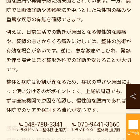
的な腰痛や再発予防に効果的とされています。一方、病
院では画像診断や薬物療法を中心とした急性期の痛みや
重篤な疾患の有無を確認できます。
例えば、日常生活での動きが原因となる慢性的な腰痛
や、姿勢の悪さからくる痛みに対しては、整体の施術が
有効な場合が多いです。逆に、急な激痛やしびれ、発熱
を伴う場合はまず整形外科での診断を受けることが大切
です。
整体と病院は役割が異なるため、症状の重さや原因によ
カラダドクター整
って使い分けるのがポイントです。上尾駅周辺でも、ま
カラダドクター整
ずは医療機関で原因を確認し、慢性的な腰痛であれば整
体院でのケアを検討する流れが安心です。
048-788-3341
070-9441-3660
腰痛は整体と整形外科どちらで治るか
カラダドクター整体院 上尾院
カラダドクター整体院 加須院
ご予約