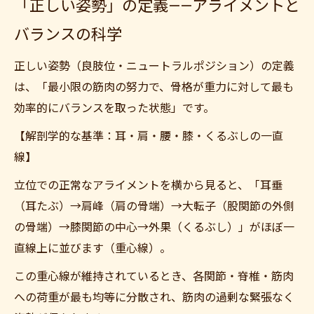
「正しい姿勢」の定義——アライメントと
バランスの科学
正しい姿勢（良肢位・ニュートラルポジション）の定義
は、「最小限の筋肉の努力で、骨格が重力に対して最も
効率的にバランスを取った状態」です。
【解剖学的な基準：耳・肩・腰・膝・くるぶしの一直
線】
立位での正常なアライメントを横から見ると、「耳垂
（耳たぶ）→肩峰（肩の骨端）→大転子（股関節の外側
の骨端）→膝関節の中心→外果（くるぶし）」がほぼ一
直線上に並びます（重心線）。
この重心線が維持されているとき、各関節・脊椎・筋肉
への荷重が最も均等に分散され、筋肉の過剰な緊張なく