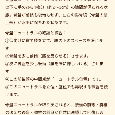
の下に手のひら1枚分（約2〜3cm）の隙間が保たれる状
態。骨盤が前傾も後傾もせず、左右の腸骨稜（骨盤の最
上部）が水平に保たれた状態です。
骨盤ニュートラルの確認と練習：
①仰向けに寝て膝を立て、腰の下のスペースを感じま
す。
②骨盤を少し前傾（腰を反らせる）させます。
③次に骨盤を少し後傾（腰を床に押しつける）させま
す。
④この前後傾の中間点が「ニュートラル位置」です。
⑤このニュートラルを立位・座位でも再現する練習を続
けます。
骨盤ニュートラルが取り戻されると、腰椎の前弯・胸椎
の適切な後弯・頸椎の前弯が自然に連鎖して回復しま