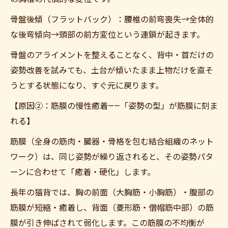
骨盤後傾（フラットバック）：腰椎の前弯喪失→全体的
な後弯傾向→頭部の前方変位という連鎖が起きます。
骨盤のアライメントを整えることなく、背中・首だけの
姿勢改善を試みても、土台が傾いたまま上物だけを直そ
うとする状態になり、すぐ元に戻ります。
【原因②：筋膜の慢性癒着——「姿勢の型」が筋膜に刻ま
れる】
筋膜（全身の筋肉・臓器・骨格を包む結合組織のネット
ワーク）は、同じ姿勢が繰り返されると、その姿勢パタ
ーンに合わせて「癒着・硬化」します。
長年の猫背では、胸の前面（大胸筋・小胸筋）・腹部の
筋膜が短縮・癒着し、背面（菱形筋・僧帽筋中部）の筋
膜が引き伸ばされて弱化します。この筋膜の不均衡が