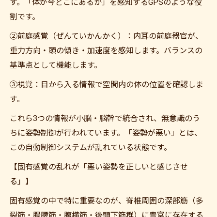
す。「体が今どこにあるか」を感知するGPSのような役
割です。
②前庭感覚（ぜんていかんかく）：内耳の前庭器官が、
重力方向・頭の傾き・加速度を感知します。バランスの
基準点として機能します。
③視覚：目から入る情報で空間内の体の位置を確認しま
す。
これら3つの情報が小脳・脳幹で統合され、無意識のう
ちに姿勢制御が行われています。「姿勢が悪い」とは、
この自動制御システムが乱れている状態です。
【固有感覚の乱れが「悪い姿勢を正しいと感じさせ
る」】
固有感覚の中で特に重要なのが、脊椎周囲の深部筋（多
裂筋・腸腰筋・腹横筋・後頭下筋群）に豊富に存在する