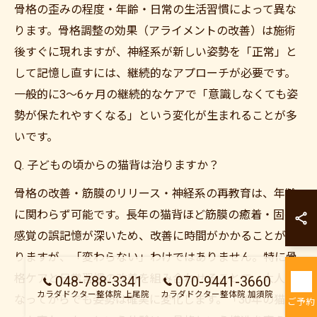
骨格の歪みの程度・年齢・日常の生活習慣によって異な
ります。骨格調整の効果（アライメントの改善）は施術
後すぐに現れますが、神経系が新しい姿勢を「正常」と
して記憶し直すには、継続的なアプローチが必要です。
一般的に3〜6ヶ月の継続的なケアで「意識しなくても姿
勢が保たれやすくなる」という変化が生まれることが多
いです。
Q. 子どもの頃からの猫背は治りますか？
カラダドクター整
骨格の改善・筋膜のリリース・神経系の再教育は、年齢
に関わらず可能です。長年の猫背ほど筋膜の癒着・固有
カラダドクター整
感覚の誤記憶が深いため、改善に時間がかかることがあ
りますが、「変わらない」わけではありません。特に骨
格ケアと日常習慣の改善を組み合わせることで、大人に
048-788-3341
070-9441-3660
カラダドクター整体院 上尾院
カラダドクター整体院 加須院
なってからでも姿勢は確実に変化します。「30年の猫背
ご予約