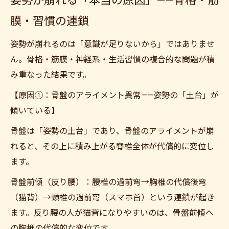
姿勢が崩れる「本当の原因」——骨格・筋
膜・習慣の連鎖
姿勢が崩れるのは「意識が足りないから」ではありませ
ん。骨格・筋膜・神経系・生活習慣の複合的な問題が積
み重なった結果です。
【原因①：骨盤のアライメント異常——姿勢の「土台」が
傾いている】
骨盤は「姿勢の土台」であり、骨盤のアライメントが崩
れると、その上に積み上がる脊椎全体が代償的に変位し
ます。
骨盤前傾（反り腰）：腰椎の過前弯→胸椎の代償後弯
（猫背）→頸椎の過前弯（スマホ首）という連鎖が起き
ます。反り腰の人が猫背になりやすいのは、骨盤前傾へ
の胸椎の代償的な変位です。