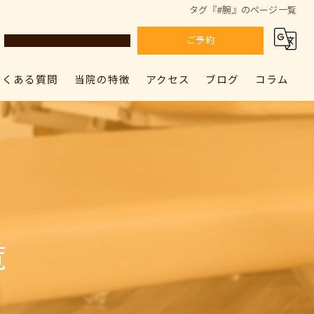
タグ『#腕』のページ一覧
ご予約
よくある質問
当院の特徴
アクセス
ブログ
コラム
カラダドクター整体院 上尾院
肩こり
カラダドクター整体院 上尾院
カラダドクター整体院 加須院
腰痛
カラダドクター整体院 加須院
骨盤矯正
姿勢矯正
覧
筋膜リリース