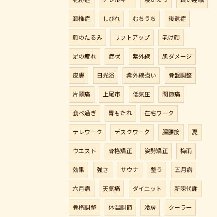
花粉症
アレルギー
寝がえり
良い睡眠
頚椎症
しびれ
むちうち
後遺症
顔のたるみ
リフトアップ
老け顔
足の疲れ
症状
紫外線
肌ダメージ
皮膚
日光浴
紫外線強い
骨盤調整
片頭痛
上尾市
低気圧
関節痛
食べ過ぎ
胃もたれ
在宅ワーク
テレワーク
デスクワーク
腸腰筋
夏
ウエスト
骨格矯正
姿勢矯正
梅雨
効果
強さ
サウナ
整う
五月病
六月病
天気痛
ダイエット
新陳代謝
骨格調整
体温調節
冷房
クーラー