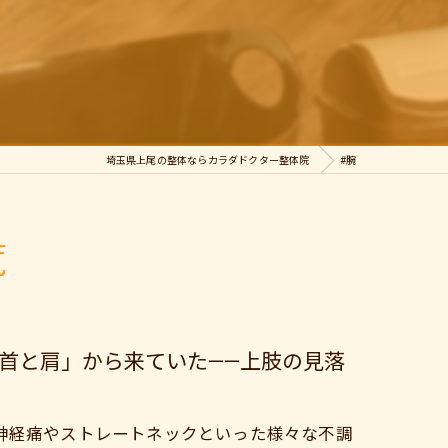
埼玉県上尾の整体ならカラダドクター整体院
#腕
覧
首と肩」から来ていた——上肢の見落
神経痛やストレートネックといった様々な不調