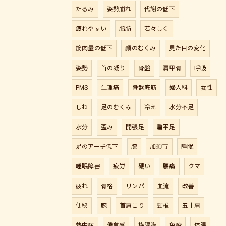
たるみ
姿勢崩れ
代謝の低下
疲れやすい
脂肪
若々しく
筋肉量の低下
顔のむくみ
見た目の変化
姿勢
首の凝り
骨盤
肩甲骨
呼吸
PMS
生理痛
骨盤底筋
婦人科
女性
しわ
足のむくみ
冷え
水分不足
水分
歪み
開張足
扁平足
足のアーチ低下
膝
加須市
睡眠
睡眠障害
疲労
硬い
腰痛
クマ
疲れ
骨格
リンパ
血流
改善
便秘
腕
首肩こり
頸椎
五十肩
熱中症
倦怠感
横隔膜
免疫
体温