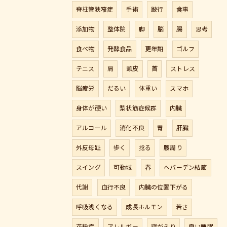
脊柱管狭窄症
手術
跛行
食事
添加物
整体院
脚
脳
腸
思考
食べ物
発酵食品
更年期
ゴルフ
テニス
肩
頭皮
首
ストレス
脳疲労
だるい
体重い
スマホ
身体が硬い
梨状筋症候群
内臓
アルコール
消化不良
胃
肝臓
外反母趾
歩く
捻る
腰周り
スイング
可動域
春
へバーデン結節
代謝
血行不良
内臓の位置下がる
呼吸浅くなる
成長ホルモン
若さ