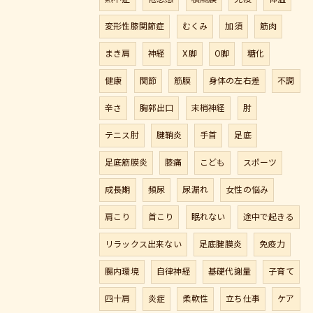
変形性膝関節症
むくみ
加須
筋肉
まき肩
神経
X脚
O脚
糖化
健康
関節
筋膜
身体の左右差
不調
辛さ
胸郭出口
末梢神経
肘
テニス肘
腱鞘炎
手首
足底
足底筋膜炎
膝痛
こども
スポーツ
成長期
頻尿
尿漏れ
女性の悩み
肩こり
首こり
眠れない
途中で起きる
リラックス出来ない
足底腱膜炎
免疫力
腸内環境
自律神経
基礎代謝量
子育て
四十肩
炎症
柔軟性
立ち仕事
ケア