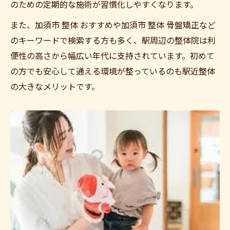
のための定期的な施術が習慣化しやすくなります。
整体の効果実感を高める通院ポイント
また、加須市 整体 おすすめや加須市 整体 骨盤矯正など
整体の効果は加須駅近くで継続が鍵となる
のキーワードで検索する方も多く、駅周辺の整体院は利
加須整体で効果を実感する通院ペースとは
便性の高さから幅広い年代に支持されています。初めて
整体は何回で変化が期待できるのか解説
の方でも安心して通える環境が整っているのも駅近整体
加須市整骨院ランキングから通院法を学ぶ
の大きなメリットです。
骨盤矯正やリラク系整体の違いを知る重要
性
加須駅から始まる整体の新しい魅力発見
整体の新しい魅力を加須駅周辺で体感する
加須整体の多彩な施術で体の悩みを解消へ
駅近整体院のリラクゼーション効果も紹介
加須市整体おすすめで理想のケアを見つけ
る