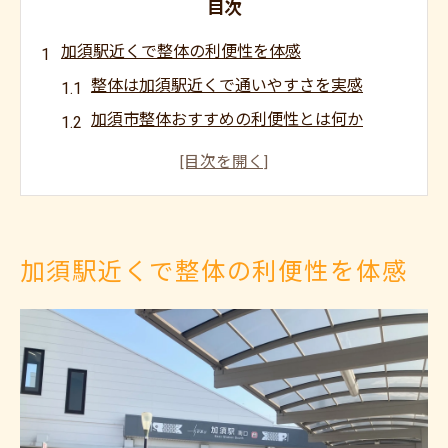
目次
加須駅近くで整体の利便性を体感
整体は加須駅近くで通いやすさを実感
加須市整体おすすめの利便性とは何か
整体選びで駅近のアクセスが重要な理由
加須市整体骨盤矯正の利点を駅近で知る
継続しやすい整体は加須駅周辺で見つかる
整体のメリットを求めるなら加須駅周辺へ
加須駅近くで整体の利便性を体感
整体のメリットを加須駅周辺で実感する方
法
加須整体の通いやすさがもたらす効果とは
加須市整体おすすめで得られる期待とは
整体で肩こりや腰痛改善を目指したい方へ