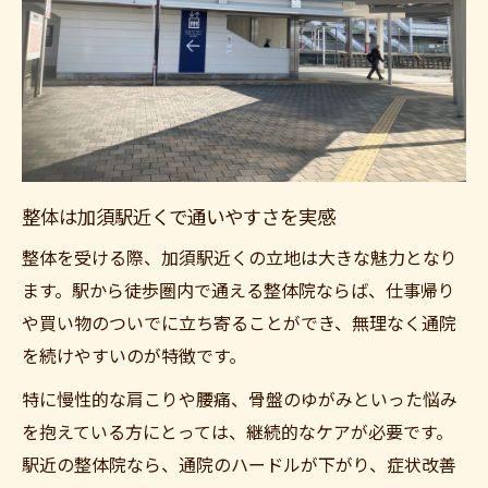
加須駅近くの整体院で骨盤矯正も安心対応
通いやすさ重視で整体を継続しやすく
整体を続けるなら加須駅近くが便利で安心
加須整体なら通院の負担を減らしやすい
駅近整体は効果実感まで続けやすい理由
加須市整骨院ランキングを活用するメリッ
整体は加須駅近くで通いやすさを実感
ト
整体を受ける際、加須駅近くの立地は大きな魅力となり
整体費用や通院回数の目安はどう考える？
ます。駅から徒歩圏内で通える整体院ならば、仕事帰り
安心して通える整体選びの秘訣とは
や買い物のついでに立ち寄ることができ、無理なく通院
整体の安心感は加須駅周辺でどう得るか
を続けやすいのが特徴です。
加須整体で信頼できる院を選ぶポイント
特に慢性的な肩こりや腰痛、骨盤のゆがみといった悩み
整体師の言葉遣いと施術中の配慮も確認
を抱えている方にとっては、継続的なケアが必要です。
加須市整体おすすめの信頼性チェック法
駅近の整体院なら、通院のハードルが下がり、症状改善
施術時の服装やブラジャーの工夫も重要