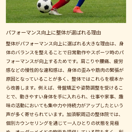
口コミ評価が高い整体院の選び方と魅力
整体院の通いやすさと信頼性を見極めるコ
ツ
加須市で理想の整体院を探すチェックポイ
パフォーマンス向上に整体が選ばれる理由
ント
整体がパフォーマンス向上に選ばれる大きな理由は、身
整体院の施術内容を比較して納得の選択を
体のバランスを整えることで日常動作やスポーツ時のパ
日常を快適にするための整体院活用術
フォーマンスが向上するためです。肩こりや腰痛、疲労
感などの慢性的な違和感は、身体の歪みや筋肉の緊張が
原因となっていることが多く、整体ではこれらを根本か
ら改善します。例えば、骨盤矯正や姿勢調整を受けるこ
とで、動きやすい身体を手に入れられ、仕事や家事、趣
味の活動においても集中力や持続力がアップしたという
声が多く寄せられています。加須駅周辺の整体院では、
個別カウンセリングを通じて一人ひとりの状態を見極