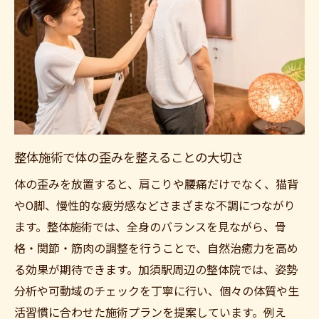
整体施術で体の歪みを整えることの大切さ
体の歪みを放置すると、肩こりや腰痛だけでなく、猫背
やO脚、慢性的な疲労感などさまざまな不調につながり
ます。整体施術では、全身のバランスを見ながら、骨
格・関節・筋肉の調整を行うことで、自然治癒力を高め
る効果が期待できます。加須駅周辺の整体院では、姿勢
分析や可動域のチェックを丁寧に行い、個々の体質や生
活習慣に合わせた施術プランを提案しています。例え