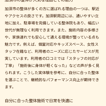
加須市の整体が人気な理由とその魅力
加須市の整体が多くの方に選ばれる理由の一つは、駅近
やアクセスの良さです。加須駅周辺には、通いやすい立
地に加え、駐車場を完備している整体院もあり、幅広い
世代が無理なく利用できます。また、施術内容の多様さ
や、家族連れでも安心して通える環境が整っている点も
魅力です。例えば、個室対応やキッズスペース、女性ス
タッフ在籍など、利用者のニーズに応じたサービスが充
実しています。利用者の口コミでは「スタッフの対応が
丁寧」「施術後に身体が軽くなった」などの声が多く見
られます。こうした実体験を参考に、自分に合った整体
を選ぶことで、継続的なパフォーマンス向上が期待でき
ます。
自分に合った整体施術で日常を快適に