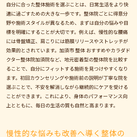
自分に合った整体施術を選ぶことは、日常生活をより快
適に過ごすための大きな一歩です。整体院ごとに得意分
野や施術スタイルが異なるため、まずは自分の悩みや目
標を明確にすることが大切です。例えば、慢性的な腰痛
には骨盤矯正、肩こりには筋膜リリースやストレッチが
効果的とされています。加須市 整体 おすすめやカラダド
クター整体院加須院など、地元密着型の整体院を比較す
ることで、自分にフィットする施術を見つけやすくなり
ます。初回カウンセリングや施術前の説明が丁寧な院を
選ぶことで、不安を解消しながら継続的にケアを受ける
ことができます。これにより、身体のパフォーマンス向
上とともに、毎日の生活の質も自然と高まります。
慢性的な悩みも改善へ導く整体の