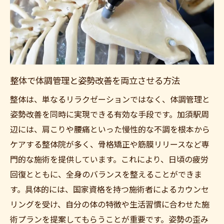
整体で体調管理と姿勢改善を両立させる方法
整体は、単なるリラクゼーションではなく、体調管理と
姿勢改善を同時に実現できる有効な手段です。加須駅周
辺には、肩こりや腰痛といった慢性的な不調を根本から
ケアする整体院が多く、骨格矯正や筋膜リリースなど専
門的な施術を提供しています。これにより、日頃の疲労
回復とともに、全身のバランスを整えることができま
す。具体的には、国家資格を持つ施術者によるカウンセ
リングを受け、自分の体の特徴や生活習慣に合わせた施
術プランを提案してもらうことが重要です。姿勢の歪み