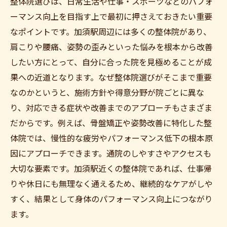
整体院選びは、日常生活や仕事・スポーツなどのパフォ
ーマンス向上を目指す上で最初に押さえておきたい重要
なポイントです。加須駅周辺には多くの整体院があり、
肩こりや腰痛、姿勢の歪みといった悩みを根本から改善
したい方にとって、自分に合った院を見極めることが成
果への近道となります。なぜ整体院選びがそこまで重要
なのかというと、施術方針や得意分野が院ごとに異な
り、対応できる症状や改善までのアプローチもさまざま
だからです。例えば、骨盤矯正や姿勢改善に特化した整
体院では、慢性的な疲労やパフォーマンス低下の根本原
因にアプローチできます。通院のしやすさやアクセスも
大切な要素です。加須駅近くの整体院であれば、仕事帰
りや休日にも無理なく通えるため、継続的なケアがしや
すく、結果として身体のパフォーマンス向上につながり
ます。