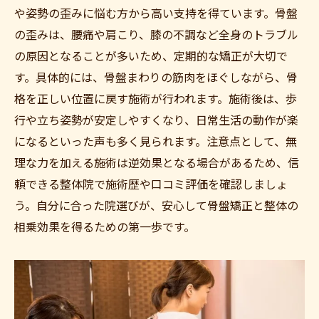
や姿勢の歪みに悩む方から高い支持を得ています。骨盤
の歪みは、腰痛や肩こり、膝の不調など全身のトラブル
の原因となることが多いため、定期的な矯正が大切で
す。具体的には、骨盤まわりの筋肉をほぐしながら、骨
格を正しい位置に戻す施術が行われます。施術後は、歩
行や立ち姿勢が安定しやすくなり、日常生活の動作が楽
になるといった声も多く見られます。注意点として、無
理な力を加える施術は逆効果となる場合があるため、信
頼できる整体院で施術歴や口コミ評価を確認しましょ
う。自分に合った院選びが、安心して骨盤矯正と整体の
相乗効果を得るための第一歩です。