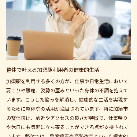
日常生活に整体を取り入れる新しい選択肢
姿勢の歪みを整体でしっかりケアするコツ
整体選びで体のパフォーマンスを最大化
パフォーマンスアップを目指すなら整体選びが
鍵になる理由
整体院選びがパフォーマンスアップの第一
歩
整体で叶える加須駅利用者の健康的生活
ランキングでわかる整体選びの基準とは
加須駅を利用する多くの方が、仕事や日常生活において
整体で仕事や運動のパフォーマンス向上へ
肩こりや腰痛、姿勢の歪みといった身体の不調を抱えて
います。こうした悩みを解消し、健康的な生活を実現す
加須市の整体が人気な理由とその魅力
るために整体院の活用が注目されています。特に加須市
自分に合った整体施術で日常を快適に
の整体院は、駅近やアクセスの良さが特徴で、仕事帰り
慢性的な悩みも改善へ導く整体の効果的な活用
や休日にも気軽に立ち寄ることができる点が支持されて
法
います。整体では、骨盤矯正や姿勢改善といった根本的