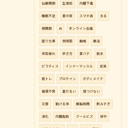
仙腸関節
生理前
内臓下垂
睡眠不足
夏の夜
スマホ首
太る
顎関節
AI
オンライン会議
座り仕事
側頭筋
胸椎
腸活
体型崩れ
歩き方
夏バテ
脱水
ピラティス
インナーマッスル
足首
筋トレ
プロテイン
ボディメイク
ご予約はこちら
循環不良
重だるい
寝つけない
災害
動ける体
腸脳相関
飲みすぎ
消化
内臓脂肪
クールビズ
背中