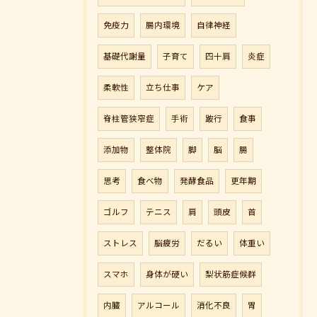
免疫力
腸内環境
自律神経
基礎代謝量
子育て
四十肩
炎症
柔軟性
立ち仕事
ケア
脊柱管狭窄症
手術
跛行
食事
添加物
整体院
脚
脳
腸
思考
食べ物
発酵食品
更年期
ゴルフ
テニス
肩
頭皮
首
ストレス
脳疲労
だるい
体重い
スマホ
身体が硬い
梨状筋症候群
内臓
アルコール
消化不良
胃