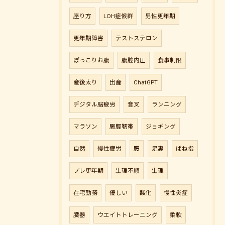
座り方
LOH症候群
男性更年期
更年期障害
テストステロン
ぽっこりお腹
腹腔内圧
食事制限
産後太り
出産
ChatGPT
デジタル脳疲労
音叉
ランニング
マラソン
腸脛靭帯
ジョギング
自然
慢性疲労
腰
足裏
ばね指
プレ更年期
生理不順
生理
在宅勤務
優しい
酸化
慢性炎症
臓器
ウエイトトレーニング
柔軟