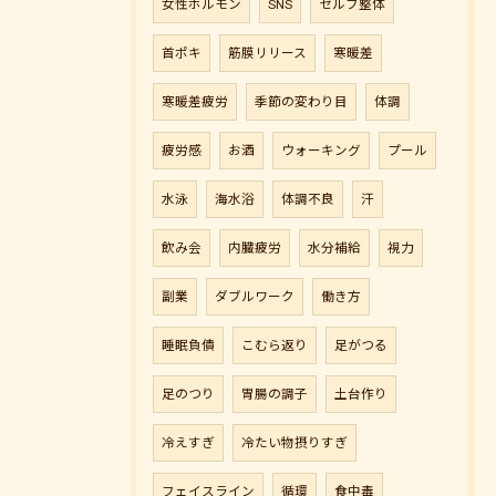
女性ホルモン
SNS
セルフ整体
首ポキ
筋膜リリース
寒暖差
寒暖差疲労
季節の変わり目
体調
疲労感
お酒
ウォーキング
プール
水泳
海水浴
体調不良
汗
飲み会
内臓疲労
水分補給
視力
副業
ダブルワーク
働き方
睡眠負債
こむら返り
足がつる
足のつり
胃腸の調子
土台作り
冷えすぎ
冷たい物摂りすぎ
フェイスライン
循環
食中毒