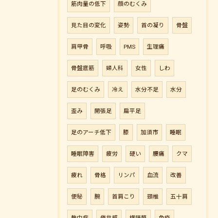
筋肉量の低下
顔のむくみ
見た目の変化
姿勢
首の凝り
骨盤
肩甲骨
呼吸
PMS
生理痛
骨盤底筋
婦人科
女性
しわ
足のむくみ
冷え
水分不足
水分
歪み
開張足
扁平足
足のアーチ低下
膝
加須市
睡眠
睡眠障害
疲労
硬い
腰痛
クマ
疲れ
骨格
リンパ
血流
改善
便秘
腕
首肩こり
頸椎
五十肩