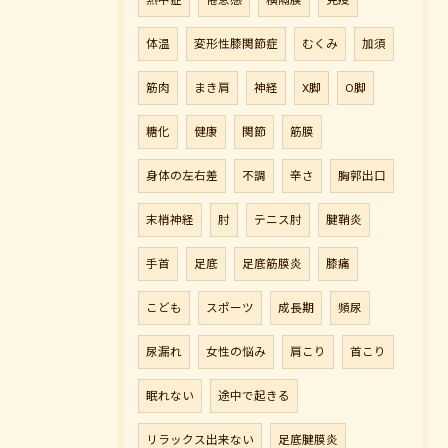
熱中症
倦怠感
横隔膜
免疫
体温
変形性膝関節症
むくみ
加須
筋肉
まき肩
神経
X脚
O脚
糖化
健康
関節
筋膜
身体の左右差
不調
辛さ
胸郭出口
末梢神経
肘
テニス肘
腱鞘炎
手首
足底
足底筋膜炎
膝痛
こども
スポーツ
成長期
頻尿
尿漏れ
女性の悩み
肩こり
首こり
眠れない
途中で起きる
リラックス出来ない
足底腱膜炎