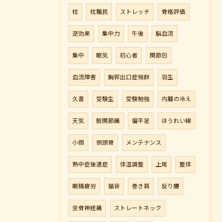
枕
枕難民
ストレッチ
骨格評価
逆効果
集中力
午後
脳血流
集中
眠気
初心者
関節包
血流障害
胸郭出口症候群
羽生
久喜
受験生
受験勉強
内臓の冷え
天気
股関節痛
偏平足
ほうれい線
小顔
側頭骨
メンテナンス
熱中症後遺症
体温調整
上尾
整体
眼精疲労
猫背
巻き肩
反り腰
坐骨神経痛
ストレートネック