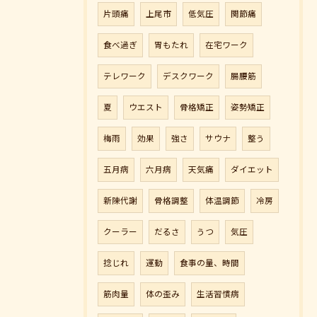
片頭痛
上尾市
低気圧
関節痛
食べ過ぎ
胃もたれ
在宅ワーク
テレワーク
デスクワーク
腸腰筋
夏
ウエスト
骨格矯正
姿勢矯正
梅雨
効果
強さ
サウナ
整う
五月病
六月病
天気痛
ダイエット
新陳代謝
骨格調整
体温調節
冷房
クーラー
だるさ
うつ
気圧
捻じれ
運動
食事の量、時間
筋肉量
体の歪み
生活習慣病