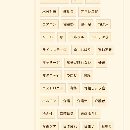
水分対策
運動会
アキレス腱
エアコン
寝姿勢
寝不足
TikTok
リール
頸
ミネラル
ふくらはぎ
ライフステージ
食いしばり
運動不足
マッサージ
気分が晴れない
妊娠
マタニティ
のぼせ
閉経
エストロゲン
靱帯
骨粗しょう症
ホルモン
介護
介護士
介護者
冷え性
深部体温
末端冷え性
産後ケア
目の疲れ
目まい
耳鳴り