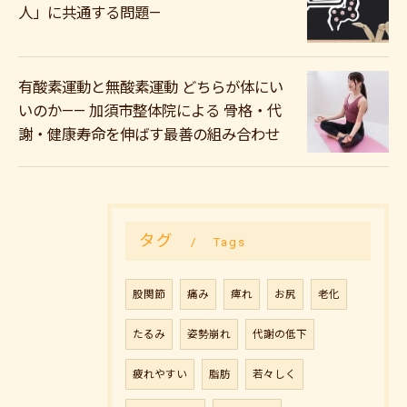
人」に共通する問題—
有酸素運動と無酸素運動 どちらが体にい
いのか—— 加須市整体院による 骨格・代
謝・健康寿命を伸ばす最善の組み合わせ
タグ
Tags
股関節
痛み
痺れ
お尻
老化
たるみ
姿勢崩れ
代謝の低下
疲れやすい
脂肪
若々しく