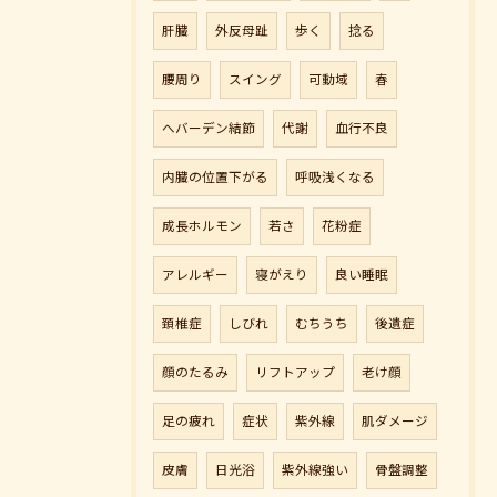
肝臓
外反母趾
歩く
捻る
腰周り
スイング
可動域
春
へバーデン結節
代謝
血行不良
内臓の位置下がる
呼吸浅くなる
成長ホルモン
若さ
花粉症
アレルギー
寝がえり
良い睡眠
頚椎症
しびれ
むちうち
後遺症
顔のたるみ
リフトアップ
老け顔
足の疲れ
症状
紫外線
肌ダメージ
皮膚
日光浴
紫外線強い
骨盤調整