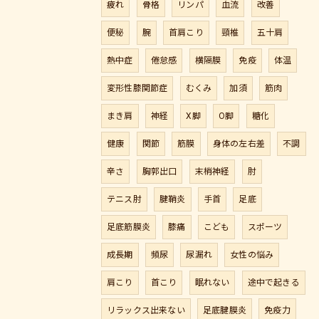
疲れ
骨格
リンパ
血流
改善
便秘
腕
首肩こり
頸椎
五十肩
熱中症
倦怠感
横隔膜
免疫
体温
変形性膝関節症
むくみ
加須
筋肉
まき肩
神経
X脚
O脚
糖化
健康
関節
筋膜
身体の左右差
不調
辛さ
胸郭出口
末梢神経
肘
テニス肘
腱鞘炎
手首
足底
足底筋膜炎
膝痛
こども
スポーツ
成長期
頻尿
尿漏れ
女性の悩み
肩こり
首こり
眠れない
途中で起きる
リラックス出来ない
足底腱膜炎
免疫力