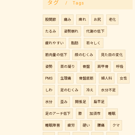
タグ
Tags
股関節
痛み
痺れ
お尻
老化
たるみ
姿勢崩れ
代謝の低下
疲れやすい
脂肪
若々しく
筋肉量の低下
顔のむくみ
見た目の変化
姿勢
首の凝り
骨盤
肩甲骨
呼吸
PMS
生理痛
骨盤底筋
婦人科
女性
しわ
足のむくみ
冷え
水分不足
水分
歪み
開張足
扁平足
足のアーチ低下
膝
加須市
睡眠
睡眠障害
疲労
硬い
腰痛
クマ