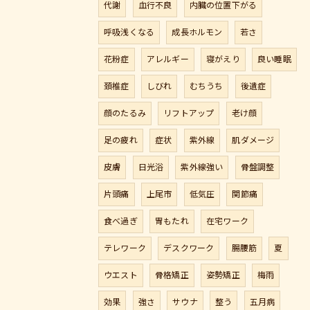
代謝
血行不良
内臓の位置下がる
呼吸浅くなる
成長ホルモン
若さ
花粉症
アレルギー
寝がえり
良い睡眠
頚椎症
しびれ
むちうち
後遺症
顔のたるみ
リフトアップ
老け顔
足の疲れ
症状
紫外線
肌ダメージ
皮膚
日光浴
紫外線強い
骨盤調整
片頭痛
上尾市
低気圧
関節痛
食べ過ぎ
胃もたれ
在宅ワーク
テレワーク
デスクワーク
腸腰筋
夏
ウエスト
骨格矯正
姿勢矯正
梅雨
効果
強さ
サウナ
整う
五月病