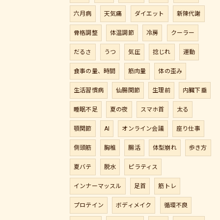
六月病
天気痛
ダイエット
新陳代謝
骨格調整
体温調節
冷房
クーラー
だるさ
うつ
気圧
捻じれ
運動
食事の量、時間
筋肉量
体の歪み
生活習慣病
仙腸関節
生理前
内臓下垂
睡眠不足
夏の夜
スマホ首
太る
顎関節
AI
オンライン会議
座り仕事
側頭筋
胸椎
腸活
体型崩れ
歩き方
夏バテ
脱水
ピラティス
インナーマッスル
足首
筋トレ
プロテイン
ボディメイク
循環不良