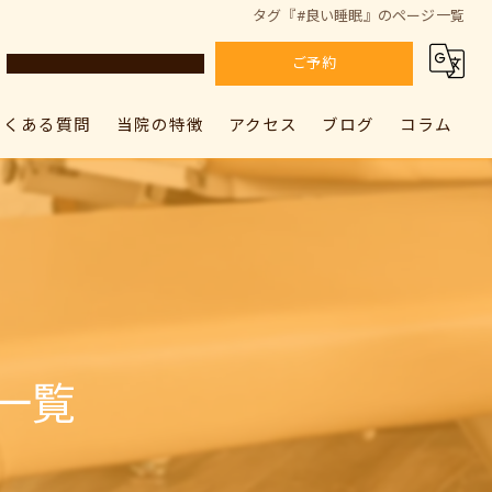
タグ『#良い睡眠』のページ一覧
ご予約
よくある質問
当院の特徴
アクセス
ブログ
コラム
カラダドクター整体院 上尾院
肩こり
カラダドクター整体院 上尾院
カラダドクター整体院 加須院
腰痛
カラダドクター整体院 加須院
骨盤矯正
姿勢矯正
一覧
筋膜リリース