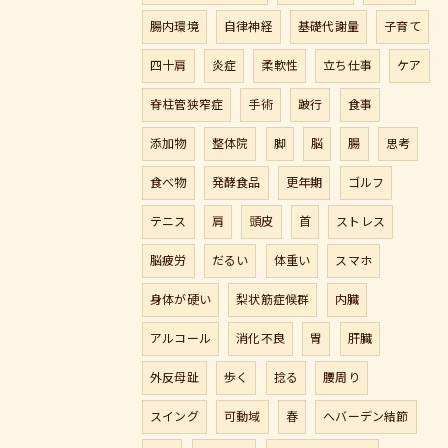
腸内環境
自律神経
基礎代謝量
子育て
四十肩
炎症
柔軟性
立ち仕事
ケア
脊柱管狭窄症
手術
跛行
食事
添加物
整体院
脚
脳
腸
思考
食べ物
発酵食品
更年期
ゴルフ
テニス
肩
頭皮
首
ストレス
脳疲労
だるい
体重い
スマホ
身体が硬い
梨状筋症候群
内臓
アルコール
消化不良
胃
肝臓
外反母趾
歩く
捻る
腰周り
スイング
可動域
春
へバーデン結節