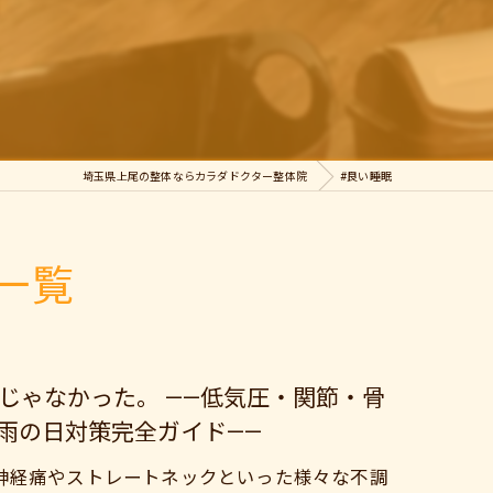
埼玉県上尾の整体ならカラダドクター整体院
#良い睡眠
一覧
じゃなかった。 ——低気圧・関節・骨
雨の日対策完全ガイド——
神経痛やストレートネックといった様々な不調