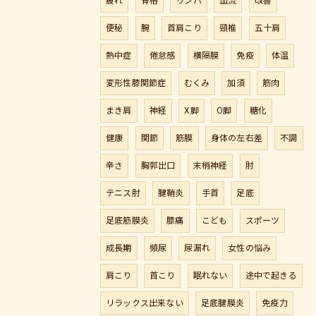
疲れ
骨格
リンパ
血流
改善
便秘
腕
首肩こり
頸椎
五十肩
熱中症
倦怠感
横隔膜
免疫
体温
変形性膝関節症
むくみ
加須
筋肉
まき肩
神経
X脚
O脚
糖化
健康
関節
筋膜
身体の左右差
不調
辛さ
胸郭出口
末梢神経
肘
テニス肘
腱鞘炎
手首
足底
足底筋膜炎
膝痛
こども
スポーツ
成長期
頻尿
尿漏れ
女性の悩み
肩こり
首こり
眠れない
途中で起きる
リラックス出来ない
足底腱膜炎
免疫力