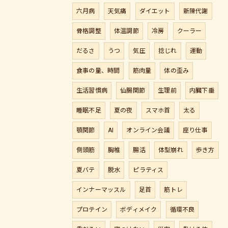
六月病
天気痛
ダイエット
新陳代謝
骨格調整
体温調節
冷房
クーラー
だるさ
うつ
気圧
捻じれ
運動
食事の量、時間
筋肉量
体の歪み
生活習慣病
仙腸関節
生理前
内臓下垂
睡眠不足
夏の夜
スマホ首
太る
顎関節
AI
オンライン会議
座り仕事
側頭筋
胸椎
腸活
体型崩れ
歩き方
夏バテ
脱水
ピラティス
インナーマッスル
足首
筋トレ
プロテイン
ボディメイク
循環不良