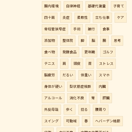
腸内環境
自律神経
基礎代謝量
子育て
四十肩
炎症
柔軟性
立ち仕事
ケア
脊柱管狭窄症
手術
跛行
食事
添加物
整体院
脚
脳
腸
思考
食べ物
発酵食品
更年期
ゴルフ
テニス
肩
頭皮
首
ストレス
脳疲労
だるい
体重い
スマホ
身体が硬い
梨状筋症候群
内臓
アルコール
消化不良
胃
肝臓
外反母趾
歩く
捻る
腰周り
スイング
可動域
春
へバーデン結節