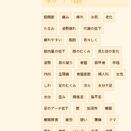
タグ
Tags
股関節
痛み
痺れ
お尻
老化
たるみ
姿勢崩れ
代謝の低下
疲れやすい
脂肪
若々しく
筋肉量の低下
顔のむくみ
見た目の変化
姿勢
首の凝り
骨盤
肩甲骨
呼吸
PMS
生理痛
骨盤底筋
婦人科
女性
しわ
足のむくみ
冷え
水分不足
水分
歪み
開張足
扁平足
足のアーチ低下
膝
加須市
睡眠
睡眠障害
疲労
硬い
腰痛
クマ