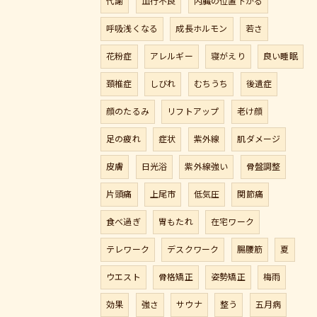
代謝
血行不良
内臓の位置下がる
呼吸浅くなる
成長ホルモン
若さ
花粉症
アレルギー
寝がえり
良い睡眠
頚椎症
しびれ
むちうち
後遺症
顔のたるみ
リフトアップ
老け顔
足の疲れ
症状
紫外線
肌ダメージ
皮膚
日光浴
紫外線強い
骨盤調整
片頭痛
上尾市
低気圧
関節痛
食べ過ぎ
胃もたれ
在宅ワーク
テレワーク
デスクワーク
腸腰筋
夏
ウエスト
骨格矯正
姿勢矯正
梅雨
効果
強さ
サウナ
整う
五月病