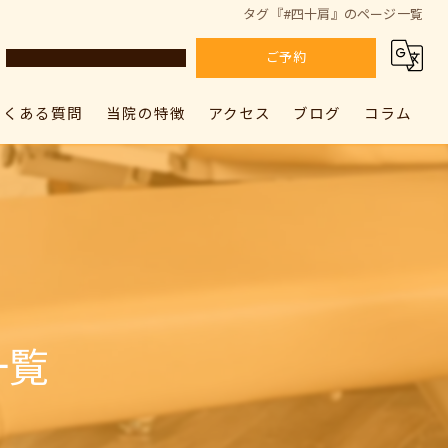
タグ『#四十肩』のページ一覧
ご予約
よくある質問
当院の特徴
アクセス
ブログ
コラム
カラダドクター整体院 上尾院
肩こり
カラダドクター整体院 上尾院
カラダドクター整体院 加須院
腰痛
カラダドクター整体院 加須院
骨盤矯正
姿勢矯正
一覧
筋膜リリース