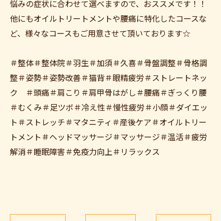
悩みの症状に合わせて選べますので、おススメです！！
他にもオイルトリートメントや腰痛に特化したコースな
ど、様々なコースもご用意させて頂いております☆
＃整体＃整体院＃羽生＃加須＃久喜＃骨盤調整＃骨格調
整＃姿勢＃姿勢改善＃猫背＃眼精疲労＃ストレートネッ
ク ＃頭痛＃肩こり＃肩甲骨はがし＃腰痛＃ぎっくり腰
＃むくみ＃足ツボ＃冷え性＃慢性疲労＃小顔＃ダイエッ
ト＃ストレッチ＃マタニティ＃産後ケア＃オイルトリー
トメント＃ヘッドマッサージ＃マッサージ＃温活＃疲労
解消＃睡眠障害＃免疫力向上＃リラックス