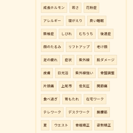
成長ホルモン
若さ
花粉症
アレルギー
寝がえり
良い睡眠
頚椎症
しびれ
むちうち
後遺症
顔のたるみ
リフトアップ
老け顔
足の疲れ
症状
紫外線
肌ダメージ
皮膚
日光浴
紫外線強い
骨盤調整
片頭痛
上尾市
低気圧
関節痛
食べ過ぎ
胃もたれ
在宅ワーク
テレワーク
デスクワーク
腸腰筋
夏
ウエスト
骨格矯正
姿勢矯正