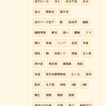
足のむくみ
冷え
水分不足
水分
歪み
開張足
扁平足
足のアーチ低下
膝
加須市
睡眠
睡眠障害
疲労
硬い
腰痛
クマ
疲れ
骨格
リンパ
血流
改善
便秘
腕
首肩こり
頸椎
五十肩
熱中症
倦怠感
横隔膜
免疫
体温
変形性膝関節症
むくみ
加須
筋肉
まき肩
神経
X脚
O脚
糖化
健康
関節
筋膜
身体の左右差
不調
辛さ
胸郭出口