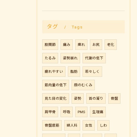
タグ
Tags
股関節
痛み
痺れ
お尻
老化
たるみ
姿勢崩れ
代謝の低下
疲れやすい
脂肪
若々しく
筋肉量の低下
顔のむくみ
見た目の変化
姿勢
首の凝り
骨盤
肩甲骨
呼吸
PMS
生理痛
骨盤底筋
婦人科
女性
しわ