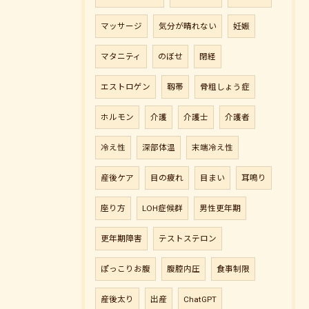
マッサージ
気分が晴れない
妊娠
マタニティ
のぼせ
閉経
エストロゲン
靱帯
骨粗しょう症
ホルモン
介護
介護士
介護者
冷え性
深部体温
末端冷え性
産後ケア
目の疲れ
目まい
耳鳴り
座り方
LOH症候群
男性更年期
更年期障害
テストステロン
ぽっこりお腹
腹腔内圧
食事制限
産後太り
出産
ChatGPT