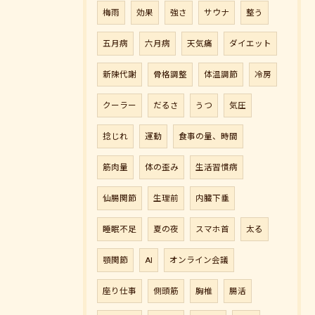
梅雨
効果
強さ
サウナ
整う
五月病
六月病
天気痛
ダイエット
新陳代謝
骨格調整
体温調節
冷房
クーラー
だるさ
うつ
気圧
捻じれ
運動
食事の量、時間
筋肉量
体の歪み
生活習慣病
仙腸関節
生理前
内臓下垂
睡眠不足
夏の夜
スマホ首
太る
顎関節
AI
オンライン会議
座り仕事
側頭筋
胸椎
腸活