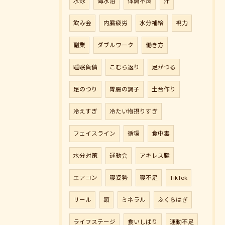
水泳
海水浴
体調不良
汗
飲み会
内臓疲労
水分補給
視力
副業
ダブルワーク
働き方
睡眠負債
こむら返り
足がつる
足のつり
胃腸の調子
土台作り
冷えすぎ
冷たい物摂りすぎ
フェイスライン
循環
食中毒
水分対策
運動会
アキレス腱
エアコン
寝姿勢
寝不足
TikTok
リール
頸
ミネラル
ふくらはぎ
ライフステージ
食いしばり
運動不足