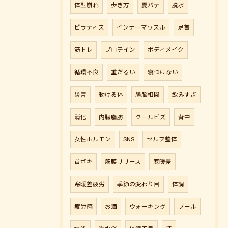
体型崩れ
歩き方
夏バテ
脱水
ピラティス
インナーマッスル
足首
筋トレ
プロテイン
ボディメイク
循環不良
重だるい
寝つけない
災害
動ける体
腸脳相関
飲みすぎ
消化
内臓脂肪
クールビズ
背中
女性ホルモン
SNS
セルフ整体
首ポキ
筋膜リリース
寒暖差
寒暖差疲労
季節の変わり目
体調
疲労感
お酒
ウォーキング
プール