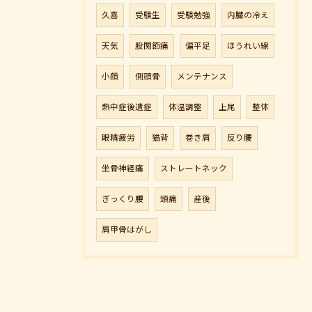
久喜
受験生
受験勉強
内臓の冷え
天気
股関節痛
偏平足
ほうれい線
小顔
側頭骨
メンテナンス
熱中症後遺症
体温調整
上尾
整体
眼精疲労
猫背
巻き肩
反り腰
坐骨神経痛
ストレートネック
ぎっくり腰
頭痛
産後
肩甲骨はがし