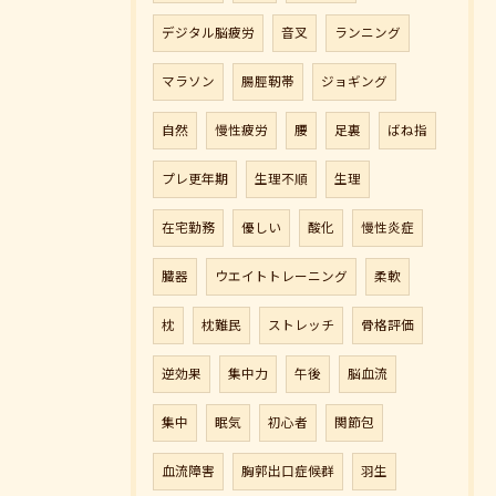
デジタル脳疲労
音叉
ランニング
マラソン
腸脛靭帯
ジョギング
自然
慢性疲労
腰
足裏
ばね指
プレ更年期
生理不順
生理
在宅勤務
優しい
酸化
慢性炎症
臓器
ウエイトトレーニング
柔軟
枕
枕難民
ストレッチ
骨格評価
逆効果
集中力
午後
脳血流
集中
眠気
初心者
関節包
血流障害
胸郭出口症候群
羽生