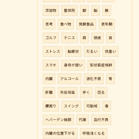
添加物
整体院
脚
脳
腸
思考
食べ物
発酵食品
更年期
ゴルフ
テニス
肩
頭皮
首
ストレス
脳疲労
だるい
体重い
スマホ
身体が硬い
梨状筋症候群
ご予約はこちら
内臓
アルコール
消化不良
胃
肝臓
外反母趾
歩く
捻る
腰周り
スイング
可動域
春
へバーデン結節
代謝
血行不良
内臓の位置下がる
呼吸浅くなる