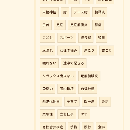
末梢神経
肘
テニス肘
腱鞘炎
手首
足底
足底筋膜炎
膝痛
こども
スポーツ
成長期
頻尿
尿漏れ
女性の悩み
肩こり
首こり
眠れない
途中で起きる
リラックス出来ない
足底腱膜炎
免疫力
腸内環境
自律神経
基礎代謝量
子育て
四十肩
炎症
柔軟性
立ち仕事
ケア
脊柱管狭窄症
手術
跛行
食事