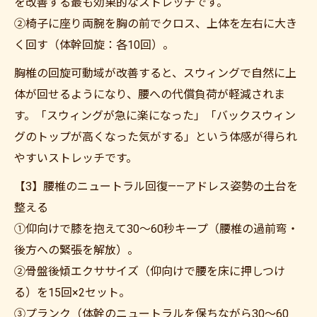
を改善する最も効果的なストレッチです。
②椅子に座り両腕を胸の前でクロス、上体を左右に大き
く回す（体幹回旋：各10回）。
胸椎の回旋可動域が改善すると、スウィングで自然に上
体が回せるようになり、腰への代償負荷が軽減されま
す。「スウィングが急に楽になった」「バックスウィン
グのトップが高くなった気がする」という体感が得られ
やすいストレッチです。
【3】腰椎のニュートラル回復——アドレス姿勢の土台を
整える
①仰向けで膝を抱えて30〜60秒キープ（腰椎の過前弯・
後方への緊張を解放）。
②骨盤後傾エクササイズ（仰向けで腰を床に押しつけ
る）を15回×2セット。
③プランク（体幹のニュートラルを保ちながら30〜60