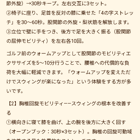
節外旋）→30秒キープ。左右交互に3セット。
②椅子に座り、足首を反対の膝に乗せた「4の字ストレッ
チ」を30〜60秒。股関節の外旋・梨状筋を解放します。
③立位で壁に手をつき、後方で足を大きく振る（股関節
の屈伸モビリティ）を左右各10回。
ゴルフ前のウォームアップとして股関節のモビリティエ
クササイズを5〜10分行うことで、腰椎への代償的な負
荷を大幅に軽減できます。「ウォームアップを変えただ
けでスウィングが楽になった」という体験をする方が多
いです。
【2】胸椎回旋モビリティ——スウィングの根本を改善す
る
①横向きに寝て膝を曲げ、上の腕を後方に大きく回す
（オープンブック：30秒×3セット）。胸椎の回旋可動域