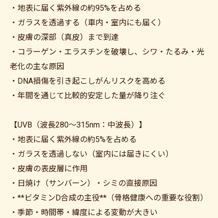
・地表に届く紫外線の約95%を占める
・ガラスを透過する（車内・室内にも届く）
・皮膚の深部（真皮）まで到達
・コラーゲン・エラスチンを破壊し、シワ・たるみ・光
老化の主な原因
・DNA損傷を引き起こしがんリスクを高める
・年間を通じて比較的安定した量が降り注ぐ
【UVB（波長280〜315nm：中波長）】
・地表に届く紫外線の約5%を占める
・ガラスを透過しない（室内には届きにくい）
・皮膚の表皮層に作用
・日焼け（サンバーン）・シミの直接原因
・**ビタミンD合成の主役**（骨格健康への重要な役割）
・季節・時間帯・緯度による変動が大きい