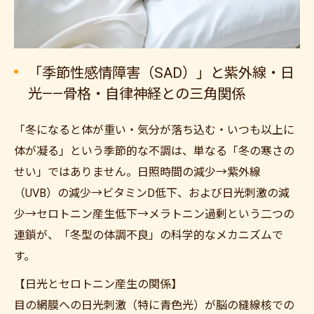
「季節性感情障害（SAD）」と紫外線・日
光——骨格・自律神経との三角関係
「冬になると体が重い・気分が落ち込む・いつも以上に
体が凝る」という季節的な不調は、単なる「冬の寒さの
せい」ではありません。日照時間の減少→紫外線
（UVB）の減少→ビタミンD低下、および日光刺激の減
少→セロトニン産生低下→メラトニン過剰という二つの
連鎖が、「冬型の体調不良」の科学的なメカニズムで
す。
【日光とセロトニン産生の関係】
目の網膜への日光刺激（特に青色光）が脳の縫線核での