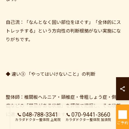
自己流：「なんとなく固い部位をほぐす」「全体的にス
トレッチする」という方向性の判断根拠がない実施にな
りがちです。
◆ 違い③ 「やってはいけないこと」の判断
カラダドクター整
カラダドクター整
整体師：椎間板ヘルニア・頸椎症・骨粗しょう症・側弯
症などの「禁忌がある状態」を評価で把握し、その状態
048-788-3341
070-9441-3660
に適さない施術を回避します。
カラダドクター整体院 上尾院
カラダドクター整体院 加須院
ご予約