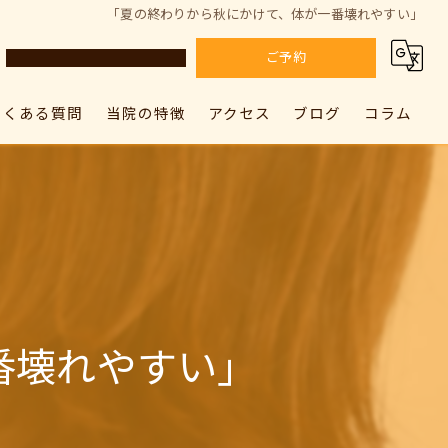
「夏の終わりから秋にかけて、体が一番壊れやすい」
ご予約
よくある質問
当院の特徴
アクセス
ブログ
コラム
カラダドクター整体院 上尾院
肩こり
カラダドクター整体院 上尾院
カラダドクター整体院 加須院
腰痛
カラダドクター整体院 加須院
骨盤矯正
姿勢矯正
番壊れやすい」
筋膜リリース