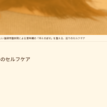
い―― 加須市整体院による 更年期の「冷えのぼせ」を整える、巡りのセルフケア
りのセルフケア