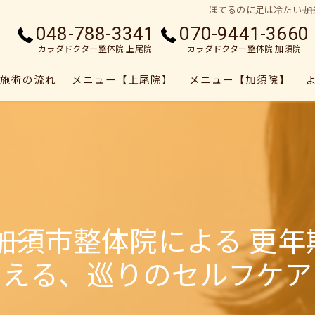
ほてるのに足は冷たい――
048-788-3341
070-9441-3660
カラダドクター整体院 上尾院
カラダドクター整体院 加須院
施術の流れ
メニュー【上尾院】
メニュー【加須院】
― 加須市整体院による 更
える、巡りのセルフケア