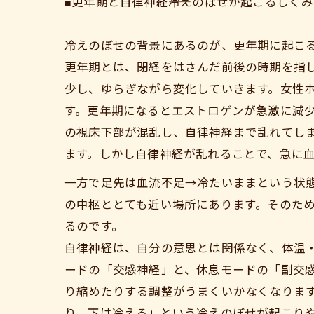
■更年期と自律神経――冷えのぼせが起こるしくみ
冷えのぼせの背景にあるのが、更年期に起こ
更年期とは、閉経をはさんだ前後の時期を指し
少し、ゆらぎながら変化していきます。女性
す。更年期になるとエストロゲンが急激に減
の視床下部が混乱し、自律神経まで乱れてし
ます。しかし自律神経が乱れることで、急に血
一方で足先は血流不足→冷たいままという状
の中枢ととても近い場所にあります。そのた
るのです。
自律神経は、自分の意思とは関係なく、体温・
ードの「交感神経」と、休息モードの「副交
り縮めたりする調整がうまくいかなくなります
り、下は冷える」という冷えのぼせが起こり