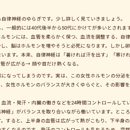
る自律神経のゆらぎです。少し詳しく見ていきましょう。
、一般的には40代後半から50代にかけてが多いとされま
ホルモンには、血管を柔らかく保つ、血流を調整する、自
少し、脳はホルモンを増やそうと必死になります。しかし
まいます。本来、自律神経は「暑ければ汗を出す」「寒け
管が広がる→ 顔や首だけ熱くなる。
態になってしまうのです。実は、この女性ホルモンの分泌
め、女性ホルモンのバランスが大きくゆらぐと、その影響
血流・発汗・内臓の働きなどを24時間コントロールしてい
感神経」がバランスを取り合いながら働いています。とこ
。すると、上半身の血管は広がって熱がこもり、下半身の血
やすくなるのです。発汗のコントロールも乱れるため、突