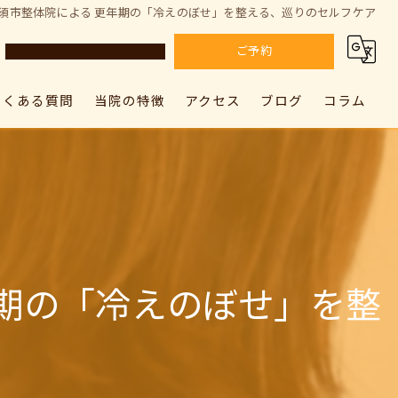
 加須市整体院による 更年期の「冷えのぼせ」を整える、巡りのセルフケア
ご予約
よくある質問
当院の特徴
アクセス
ブログ
コラム
カラダドクター整体院 上尾院
肩こり
カラダドクター整体院 上尾院
カラダドクター整体院 加須院
腰痛
カラダドクター整体院 加須院
骨盤矯正
姿勢矯正
年期の「冷えのぼせ」を整
筋膜リリース