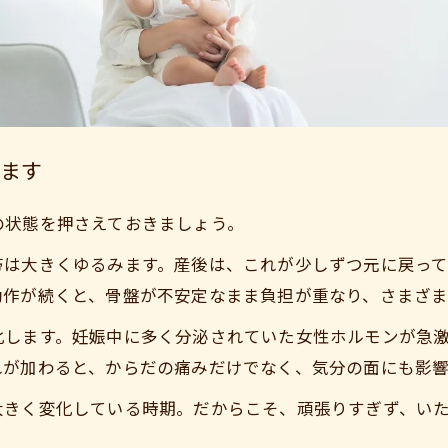
ます
の状態を押さえておきましょう。
帯は大きくゆるみます。産後は、これが少しずつ元に戻っ
ご予約はこちら
動作が続くと、骨盤が不安定なまま負担が重なり、さまざま
化します。妊娠中に多く分泌されていた女性ホルモンが急
れが加わると、からだの痛みだけでなく、気分の面にも影
大きく変化している時期。だからこそ、頑張りすぎず、い