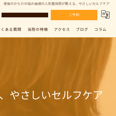
産後のからだの悩み――加須の人気整体院が教える、やさしいセルフケア
ご予約
よくある質問
当院の特徴
アクセス
ブログ
コラム
カラダドクター整体院 上尾院
肩こり
カラダドクター整体院 上尾院
カラダドクター整体院 加須院
腰痛
カラダドクター整体院 加須院
骨盤矯正
姿勢矯正
る、やさしいセルフケア
筋膜リリース