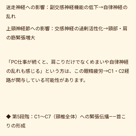
迷走神経への影響：副交感神経機能の低下→自律神経の
乱れ
上頸神経節への影響：交感神経の過剰活性化→頸部・肩
の筋緊張増大
「PC仕事が続くと、肩こりだけでなくめまいや自律神経
の乱れも感じる」という方は、この眼精疲労→C1・C2経
路が関与している可能性があります。
◆ 第5段階：C1〜C7（頸椎全体）への緊張伝播——首こ
りの形成