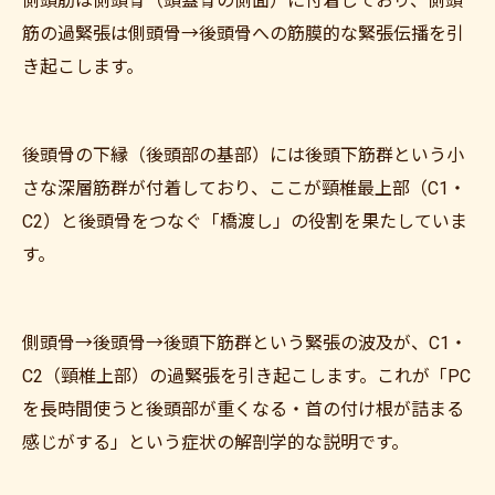
側頭筋は側頭骨（頭蓋骨の側面）に付着しており、側頭
筋の過緊張は側頭骨→後頭骨への筋膜的な緊張伝播を引
き起こします。
後頭骨の下縁（後頭部の基部）には後頭下筋群という小
さな深層筋群が付着しており、ここが頸椎最上部（C1・
C2）と後頭骨をつなぐ「橋渡し」の役割を果たしていま
す。
側頭骨→後頭骨→後頭下筋群という緊張の波及が、C1・
C2（頸椎上部）の過緊張を引き起こします。これが「PC
を長時間使うと後頭部が重くなる・首の付け根が詰まる
感じがする」という症状の解剖学的な説明です。