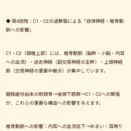
◆ 第4段階：C1・C2の過緊張による「自律神経・椎骨動
脈への影響」
C1・C2（頸椎上部）には、椎骨動脈（脳幹・小脳・内耳
への血流）・迷走神経（副交感神経の主幹）・上頸神経
節（交感神経の重要中継点）が集中しています。
眼精疲労由来の側頭骨→後頭下筋群→C1・C2への緊張
が、これらの重要な構造への影響を与えます。
椎骨動脈への影響：内耳への血流低下→めまい・耳鳴り