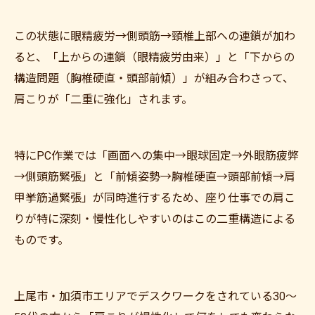
この状態に眼精疲労→側頭筋→頸椎上部への連鎖が加わ
ると、「上からの連鎖（眼精疲労由来）」と「下からの
構造問題（胸椎硬直・頭部前傾）」が組み合わさって、
肩こりが「二重に強化」されます。
特にPC作業では「画面への集中→眼球固定→外眼筋疲弊
→側頭筋緊張」と「前傾姿勢→胸椎硬直→頭部前傾→肩
甲挙筋過緊張」が同時進行するため、座り仕事での肩こ
りが特に深刻・慢性化しやすいのはこの二重構造による
ものです。
上尾市・加須市エリアでデスクワークをされている30〜