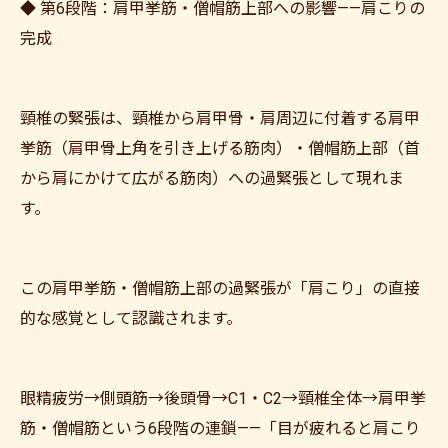
◆ 第6段階：肩甲挙筋・僧帽筋上部への影響——肩こりの
完成
頸椎の緊張は、頸椎から肩甲骨・肩周辺に付着する肩甲
挙筋（肩甲骨上角を引き上げる筋肉）・僧帽筋上部（首
から肩にかけて広がる筋肉）への過緊張として現れま
す。
ご予約はこちら
この肩甲挙筋・僧帽筋上部の過緊張が「肩こり」の直接
的な感覚として認識されます。
眼精疲労→側頭筋→後頭骨→C1・C2→頸椎全体→肩甲挙
筋・僧帽筋という6段階の連鎖——「目が疲れると肩こり