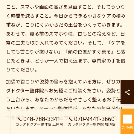
こと、スマホや画面の高さを見直すこと、そしてうつむ
く時間を減らすこと。今日からできる小さなケアの積み
重ねが、こりにくいからだの土台をつくっていきます。
あわせて、寝る前のスマホや枕、首もとの冷えなど、日
常の工夫も取り入れてみてください。そして、「ケアを
しても首こりが抜けない」「頭の位置がすぐ戻る」と感
じたときは、どうか一人で抱え込まず、専門家の手を借
りてください。
加須で首こりや姿勢の悩みを抱えている方は、ぜひカラ
カラダドクター整
ダドクター整体院へお気軽にご相談ください。姿勢とい
カラダドクター整
う土台から、あなたのからだをやさしく整えるお手伝い
をいたします。ベテラン整体師が、あなたの毎日が少し
でも軽やかになるよう、全力でサポートいたします。
048-788-3341
070-9441-3660
カラダドクター整体院 上尾院
カラダドクター整体院 加須院
ご予約