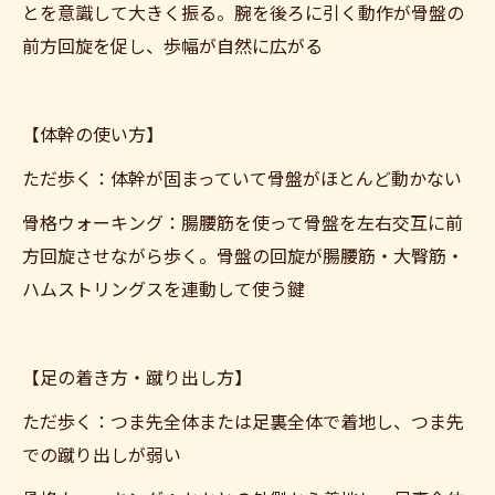
とを意識して大きく振る。腕を後ろに引く動作が骨盤の
前方回旋を促し、歩幅が自然に広がる
【体幹の使い方】
ただ歩く：体幹が固まっていて骨盤がほとんど動かない
骨格ウォーキング：腸腰筋を使って骨盤を左右交互に前
ご予約はこちら
方回旋させながら歩く。骨盤の回旋が腸腰筋・大臀筋・
ハムストリングスを連動して使う鍵
【足の着き方・蹴り出し方】
ただ歩く：つま先全体または足裏全体で着地し、つま先
での蹴り出しが弱い