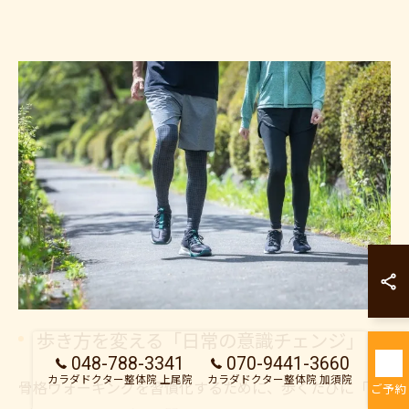
カラダドクター整
カラダドクター整
歩き方を変える「日常の意識チェンジ」
048-788-3341
070-9441-3660
カラダドクター整体院 上尾院
カラダドクター整体院 加須院
骨格ウォーキングを習慣化するために、歩くたびに「特
ご予約