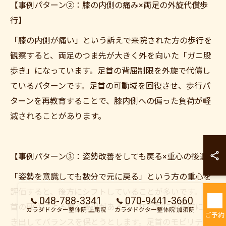
【事例パターン②：膝の内側の痛み×両足の外旋代償歩
行】
「膝の内側が痛い」という訴えで来院された方の歩行を
観察すると、両足のつま先が大きく外を向いた「ガニ股
歩き」になっています。足首の背屈制限を外旋で代償し
ているパターンです。足首の可動域を回復させ、歩行パ
ターンを再教育することで、膝内側への偏った負荷が軽
減されることがあります。
カラダドクター整
【事例パターン③：姿勢改善をしても戻る×重心の後退】
カラダドクター整
「姿勢を意識しても数分で元に戻る」という方の重心を
評価すると、後方にシフトしていることが多いです。足
048-788-3341
070-9441-3660
首の硬さによる重心後退があると、無意識に頭を前に突
カラダドクター整体院 上尾院
カラダドクター整体院 加須院
ご予約
き出してバランスを保とうとします。足首のモビリティ