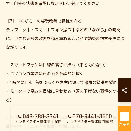
す。自分の状態を確認しながら使い分けてください。
【7】「ながら」の姿勢改善で頸椎を守る
テレワーク中・スマートフォン操作中などの「ながら」の時間
に、小さな姿勢の改善を積み重ねることが腱鞘炎の根本予防につ
ながります。
・スマートフォンは目線の高さに持つ（下を向かない）
・パソコン作業時は肩の力を意識的に抜く
カラダドクター整
・1時間に1回、首をゆっくり左右に傾けて頸椎の緊張を緩める
カラダドクター整
・モニターの高さを目線に合わせる（頭を下げない環境をつく
る）
048-788-3341
070-9441-3660
これらの小さな習慣が、頸椎への慢性的な負担を減らし、腕・手
カラダドクター整体院 上尾院
カラダドクター整体院 加須院
ご予約
首への神経・血流への影響を軽減します。