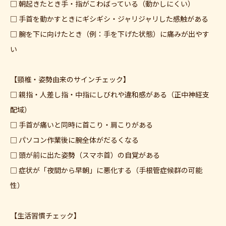
□ 朝起きたとき手・指がこわばっている（動かしにくい）
□ 手首を動かすときにギシギシ・ジャリジャリした感触がある
□ 腕を下に向けたとき（例：手を下げた状態）に痛みが出やす
い
【頸椎・姿勢由来のサインチェック】
□ 親指・人差し指・中指にしびれや違和感がある（正中神経支
配域）
□ 手首が痛いと同時に首こり・肩こりがある
□ パソコン作業後に腕全体がだるくなる
□ 頭が前に出た姿勢（スマホ首）の自覚がある
□ 症状が「夜間から早朝」に悪化する（手根管症候群の可能
性）
【生活習慣チェック】