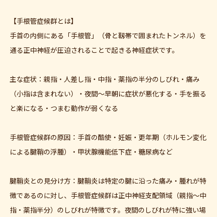
【手根管症候群とは】
手首の内側にある「手根管」（骨と靱帯で囲まれたトンネル）を
通る正中神経が圧迫されることで起きる神経症状です。
主な症状：親指・人差し指・中指・薬指の半分のしびれ・痛み
（小指は含まれない）・夜間〜早朝に症状が悪化する・手を振る
と楽になる・つまむ動作が弱くなる
手根管症候群の原因：手首の酷使・妊娠・更年期（ホルモン変化
による腱鞘の浮腫）・甲状腺機能低下症・糖尿病など
腱鞘炎との見分け方：腱鞘炎は特定の腱に沿った痛み・腫れが特
徴であるのに対し、手根管症候群は正中神経支配領域（親指〜中
指・薬指半分）のしびれが特徴です。夜間のしびれが特に強い場