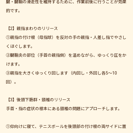
腱・腱鞘の滑走性を維持するために、作業前後に行うことが効果
的です。
【2】親指まわりのリリース
①親指の付け根（母指球）を反対の手の親指・人差し指でやさし
くほぐします。
②腱鞘炎の部位（手首の親指側）を温めながら、ゆっくり圧をか
けます。
③親指を大きくゆっくり回します（内回し・外回し各5〜10
回）。
【3】後頭下筋群・頸椎のリリース
手首・指の症状の根本にある頸椎の問題にアプローチします。
①仰向けに寝て、テニスボールを後頭部の付け根の両サイドに置