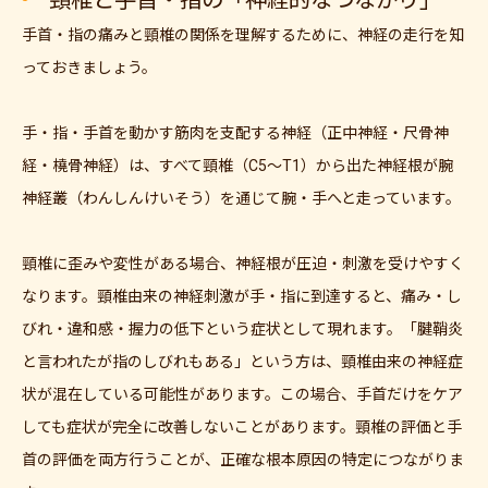
頸椎と手首・指の「神経的なつながり」
手首・指の痛みと頸椎の関係を理解するために、神経の走行を知
っておきましょう。
手・指・手首を動かす筋肉を支配する神経（正中神経・尺骨神
経・橈骨神経）は、すべて頸椎（C5〜T1）から出た神経根が腕
神経叢（わんしんけいそう）を通じて腕・手へと走っています。
頸椎に歪みや変性がある場合、神経根が圧迫・刺激を受けやすく
なります。頸椎由来の神経刺激が手・指に到達すると、痛み・し
びれ・違和感・握力の低下という症状として現れます。「腱鞘炎
と言われたが指のしびれもある」という方は、頸椎由来の神経症
状が混在している可能性があります。この場合、手首だけをケア
しても症状が完全に改善しないことがあります。頸椎の評価と手
首の評価を両方行うことが、正確な根本原因の特定につながりま