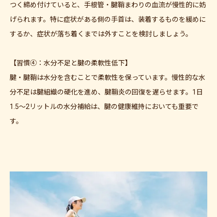
つく締め付けていると、手根管・腱鞘まわりの血流が慢性的に妨
げられます。特に症状がある側の手首は、装着するものを緩めに
するか、症状が落ち着くまでは外すことを検討しましょう。
【習慣④：水分不足と腱の柔軟性低下】
腱・腱鞘は水分を含むことで柔軟性を保っています。慢性的な水
分不足は腱組織の硬化を進め、腱鞘炎の回復を遅らせます。1日
1.5〜2リットルの水分補給は、腱の健康維持においても重要で
す。