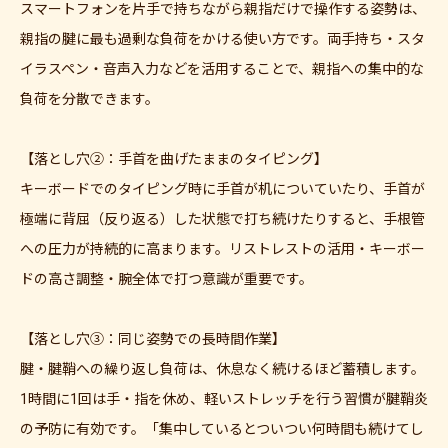
スマートフォンを片手で持ちながら親指だけで操作する姿勢は、
親指の腱に最も過剰な負荷をかける使い方です。両手持ち・スタ
イラスペン・音声入力などを活用することで、親指への集中的な
負荷を分散できます。
【落とし穴②：手首を曲げたままのタイピング】
キーボードでのタイピング時に手首が机についていたり、手首が
極端に背屈（反り返る）した状態で打ち続けたりすると、手根管
への圧力が持続的に高まります。リストレストの活用・キーボー
ドの高さ調整・腕全体で打つ意識が重要です。
【落とし穴③：同じ姿勢での長時間作業】
腱・腱鞘への繰り返し負荷は、休息なく続けるほど蓄積します。
1時間に1回は手・指を休め、軽いストレッチを行う習慣が腱鞘炎
の予防に有効です。「集中しているとついつい何時間も続けてし