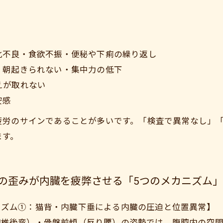
化不良・食欲不振・便秘や下痢の繰り返し
・朝起きられない・集中力の低下
えが取れない
安感
疲労のサインであることが多いです。「検査で異常なし」
ます。
の歪みが内臓を疲弊させる「5つのメカニズム」
ニズム①：猫背・内臓下垂による内臓の圧迫と位置異常】
胸椎後弯）・骨盤前傾（反り腰）の姿勢では、腹腔内の空