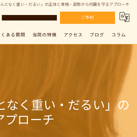
なんとなく重い・だるい」の正体と骨格・姿勢から内臓を守るアプローチ
ご予約
よくある質問
当院の特徴
アクセス
ブログ
コラム
カラダドクター整体院 上尾院
肩こり
カラダドクター整体院 上尾院
カラダドクター整体院 加須院
腰痛
カラダドクター整体院 加須院
骨盤矯正
姿勢矯正
となく重い・だるい」の
筋膜リリース
アプローチ