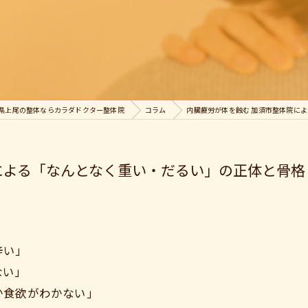
県上尾の整体ならカラダドクター整体院
コラム
内臓疲労が体を蝕む 加須市整体院に
による「なんとなく重い・だるい」の正体と骨
辛い」
ない」
か食欲がわかない」