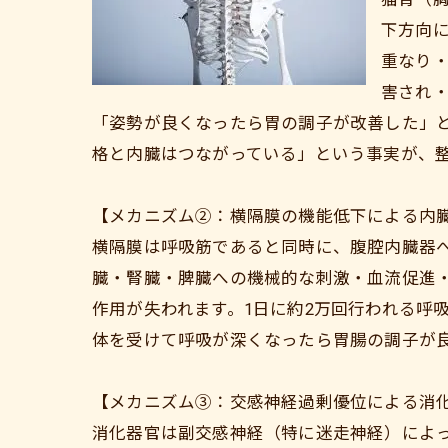
下方向
重なり
害され
「姿勢が良くなったら胃の調子が改善した」
格と内臓はつながっている」という事実が、
【メカニズム②：横隔膜の機能低下による内
横隔膜は呼吸筋であると同時に、腹腔内臓器
臓・腎臓・脾臓への機械的な刺激・血流促進
作用が失われます。1日に約2万回行われる呼
体を受けて呼吸が深くなったら胃腸の調子が
【メカニズム③：交感神経過剰優位による消
消化器官は副交感神経（特に迷走神経）によ