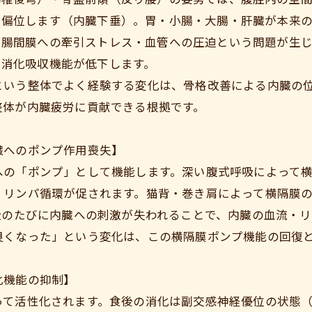
に偏位します（内臓下垂）。胃・小腸・大腸・肝臓が本来
・腸間膜への牽引ストレス・血管への圧迫という問題が生じ
・消化吸収機能が低下します。
という整体でよく経験する変化は、骨格改善による内臓の
整体が内臓疲労に貢献できる根拠です。
臓へのポンプ作用喪失】
への「ポンプ」として機能します。深い腹式呼吸によって
・リンパ循環が促されます。猫背・巻き肩によって横隔膜
吸のたびに内臓への刺激が失われることで、内臓の血流・
良くなった」という変化は、この横隔膜ポンプ機能の回復
化機能の抑制】
って活性化されます。食後の消化は副交感神経優位の状態