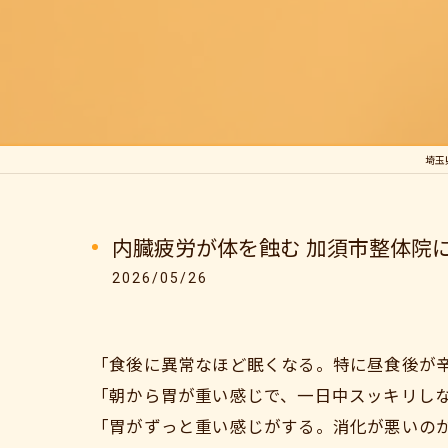
埼玉
内臓疲労が体を蝕む 加須市整体院
2026/05/26
「食後に異常なほど眠くなる。特に昼食後が
「朝から胃が重い感じで、一日中スッキリし
「胃がずっと重い感じがする。消化が悪いの