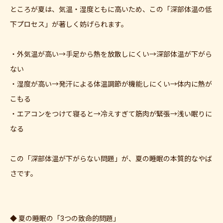
ところが夏は、気温・湿度ともに高いため、この「深部体温の低
下プロセス」が著しく妨げられます。
・外気温が高い→手足から熱を放散しにくい→深部体温が下がら
ない
・湿度が高い→発汗による体温調節が機能しにくい→体内に熱が
こもる
・エアコンをつけて寝ると→冷えすぎて筋肉が緊張→浅い眠りに
なる
この「深部体温が下がらない問題」が、夏の睡眠の本質的なやば
さです。
◆ 夏の睡眠の「3つの致命的問題」