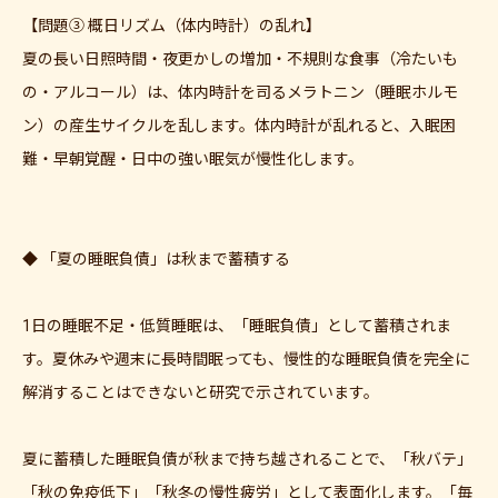
【問題③ 概日リズム（体内時計）の乱れ】
夏の長い日照時間・夜更かしの増加・不規則な食事（冷たいも
の・アルコール）は、体内時計を司るメラトニン（睡眠ホルモ
ン）の産生サイクルを乱します。体内時計が乱れると、入眠困
難・早朝覚醒・日中の強い眠気が慢性化します。
◆ 「夏の睡眠負債」は秋まで蓄積する
1日の睡眠不足・低質睡眠は、「睡眠負債」として蓄積されま
す。夏休みや週末に長時間眠っても、慢性的な睡眠負債を完全に
解消することはできないと研究で示されています。
夏に蓄積した睡眠負債が秋まで持ち越されることで、「秋バテ」
「秋の免疫低下」「秋冬の慢性疲労」として表面化します。「毎