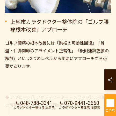
上尾市カラダドクター整体院の「ゴルフ腰
痛根本改善」アプローチ
ゴルフ腰痛の根本改善には「胸椎の可動性回復」「骨
盤・仙腸関節のアライメント正常化」「後側連鎖筋膜の
解放」という3つのレベルから同時にアプローチする必
要があります。
カラダドクター整
カラダドクター整
◆ アプローチ① アクティベーター・メソッドによる胸椎
048-788-3341
070-9441-3660
の可動性回復——スイング回旋の主役を動かす
カラダドクター整体院 上尾院
カラダドクター整体院 加須院
ご予約