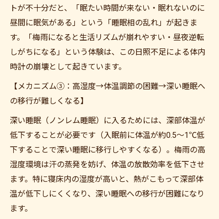
トが不十分だと、「眠たい時間が来ない・眠れないのに
昼間に眠気がある」という「睡眠相の乱れ」が起きま
す。「梅雨になると生活リズムが崩れやすい・昼夜逆転
しがちになる」という体験は、この日照不足による体内
時計の崩壊として起きています。
【メカニズム③：高湿度→体温調節の困難→深い睡眠へ
の移行が難しくなる】
深い睡眠（ノンレム睡眠）に入るためには、深部体温が
低下することが必要です（入眠前に体温が約0.5〜1℃低
下することで深い睡眠に移行しやすくなる）。梅雨の高
湿度環境は汗の蒸発を妨げ、体温の放散効率を低下させ
ます。特に寝床内の湿度が高いと、熱がこもって深部体
温が低下しにくくなり、深い睡眠への移行が困難になり
ます。