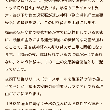
入眠のプロセスには、交感神経から副交感神経への「ス
イッチ切り替え」が必要です。頸椎のアライメント異
常・後頭下筋群の過緊張が迷走神経（副交感神経の主要
経路）の機能を妨げ、この切り替えを困難にします。
梅雨の気圧変動で交感神経がすでに活性化している状態
に、頸椎の歪みによる迷走神経への機械的な妨害が加わ
ることで、副交感神経への切り替えが二重に困難になり
ます。「梅雨の夜、体は疲れているのに頭が冴えて眠れ
ない」という体験は、この二重の交感神経優位として起
きています。
後頭下筋群リリース（テニスボールを後頭部の付け根に
当てる）が「梅雨の安眠の最重要セルフケア」である理
由がここにあります。
【骨格的睡眠障害②：骨格の歪みによる慢性的な痛み・