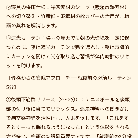
②寝具の梅雨仕様：冷感素材のシーツ（吸湿放熱素材）
への切り替え・竹繊維・麻素材の枕カバーの活用が、梅
雨の蒸れを解消します。
③遮光カーテン：梅雨の曇天でも朝の光環境を一定に保
つために、夜は遮光カーテンで完全遮光し・朝は意識的
にカーテンを開けて光を取り込む習慣が体内時計のリセ
ットを助けます。
【骨格からの安眠アプローチ——就寝前の必須ルーティン
5分】
①後頭下筋群リリース（2〜3分）：テニスボールを後頭
部の付け根に当ててリラックス。迷走神経への働きかけ
で副交感神経を活性化し、入眠を促します。「これをす
るとすーっと眠れるようになった」という体験をされる
方が多い、梅雨の安眠最重要ケアです。「就寝前の2分投