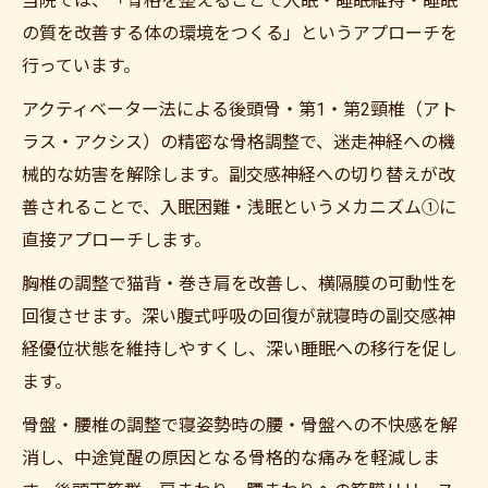
当院では、「骨格を整えることで入眠・睡眠維持・睡眠
の質を改善する体の環境をつくる」というアプローチを
行っています。
アクティベーター法による後頭骨・第1・第2頸椎（アト
ラス・アクシス）の精密な骨格調整で、迷走神経への機
械的な妨害を解除します。副交感神経への切り替えが改
善されることで、入眠困難・浅眠というメカニズム①に
直接アプローチします。
胸椎の調整で猫背・巻き肩を改善し、横隔膜の可動性を
回復させます。深い腹式呼吸の回復が就寝時の副交感神
経優位状態を維持しやすくし、深い睡眠への移行を促し
ます。
骨盤・腰椎の調整で寝姿勢時の腰・骨盤への不快感を解
消し、中途覚醒の原因となる骨格的な痛みを軽減しま