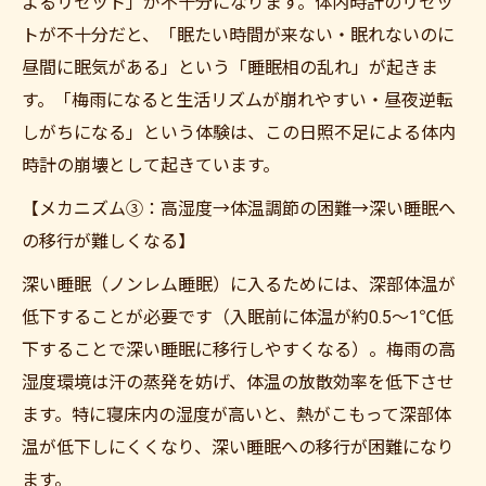
よるリセット」が不十分になります。体内時計のリセッ
トが不十分だと、「眠たい時間が来ない・眠れないのに
昼間に眠気がある」という「睡眠相の乱れ」が起きま
す。「梅雨になると生活リズムが崩れやすい・昼夜逆転
しがちになる」という体験は、この日照不足による体内
時計の崩壊として起きています。
【メカニズム③：高湿度→体温調節の困難→深い睡眠へ
の移行が難しくなる】
深い睡眠（ノンレム睡眠）に入るためには、深部体温が
低下することが必要です（入眠前に体温が約0.5〜1℃低
下することで深い睡眠に移行しやすくなる）。梅雨の高
湿度環境は汗の蒸発を妨げ、体温の放散効率を低下させ
ます。特に寝床内の湿度が高いと、熱がこもって深部体
温が低下しにくくなり、深い睡眠への移行が困難になり
ます。