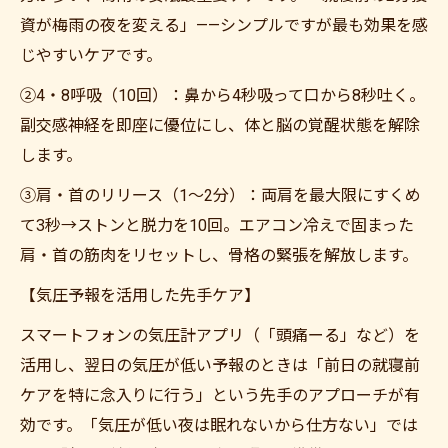
資が梅雨の夜を変える」——シンプルですが最も効果を感
じやすいケアです。
②4・8呼吸（10回）：鼻から4秒吸って口から8秒吐く。
副交感神経を即座に優位にし、体と脳の覚醒状態を解除
します。
③肩・首のリリース（1〜2分）：両肩を最大限にすくめ
て3秒→ストンと脱力を10回。エアコン冷えで固まった
肩・首の筋肉をリセットし、骨格の緊張を解放します。
【気圧予報を活用した先手ケア】
スマートフォンの気圧計アプリ（「頭痛ーる」など）を
活用し、翌日の気圧が低い予報のときは「前日の就寝前
ケアを特に念入りに行う」という先手のアプローチが有
効です。「気圧が低い夜は眠れないから仕方ない」では