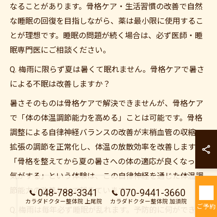
なることがあります。骨格ケア・生活習慣の改善で自然
な睡眠の回復を目指しながら、薬は最小限に使用するこ
とが理想です。睡眠の問題が続く場合は、必ず医師・睡
眠専門医にご相談ください。
Q. 梅雨に限らず夏は暑くて眠れません。骨格ケアで暑さ
による不眠は改善しますか？
暑さそのものは骨格ケアで解決できませんが、骨格ケア
で「体の体温調節能力を高める」ことは可能です。骨格
調整による自律神経バランスの改善が末梢血管の収縮・
カラダドクター整
拡張の調節を正常化し、体温の放散効率を改善します。
カラダドクター整
「骨格を整えてから夏の暑さへの体の適応が良くなった
気がする」という体験は、この自律神経を通じた体温調
節能力の改善として起きています。
048-788-3341
070-9441-3660
カラダドクター整体院 上尾院
カラダドクター整体院 加須院
ご予約
Q. 梅雨は毎年必ず睡眠が乱れます。予防的に何ができま