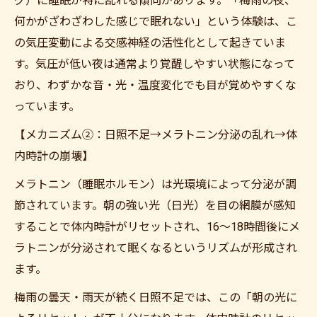
グ）に睡眠が特に乱れる傾向があります。「梅雨の夜、
何かがざわざわした感じで眠れない」という体験は、こ
の気圧変動による交感神経の活性化として起きていま
す。気圧が低い夜は通常より覚醒しやすい状態になって
おり、わずかな音・光・温度変化でも目が覚めやすくな
っています。
【メカニズム②：日照不足→メラトニン分泌の乱れ→体
内時計の崩壊】
メラトニン（睡眠ホルモン）は光環境によって分泌が調
節されています。朝の強い光（日光）を目の網膜が感知
することで体内時計がリセットされ、16〜18時間後にメ
ラトニンが分泌されて眠くなるというリズムが形成され
ます。
梅雨の曇天・雨天が続く日照不足では、この「朝の光に