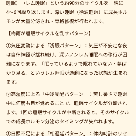
睡眠）→レム睡眠」という約90分のサイクルを一晩に
4〜6回繰り返します。深い睡眠（徐波睡眠）に成長ホル
モンが大量分泌され・骨格修復が行われます。
【梅雨が睡眠サイクルを乱すパターン】
①気圧変動による「浅眠パターン」：気圧が不安定な夜
は自律神経が揺れ続け、深いノンレム睡眠への移行が困
難になります。「眠っているようで眠れていない・夢ば
かり見る」というレム睡眠が過剰になった状態が生まれ
ます。
②高湿度による「中途覚醒パターン」：蒸し暑さで睡眠
中に何度も目が覚めることで、睡眠サイクルが分断され
ます。1回の睡眠サイクルが中断されると、そのサイクル
での成長ホルモン分泌のタイミングが失われます。
③日照不足による「相遅延パターン」：体内時計のリセ