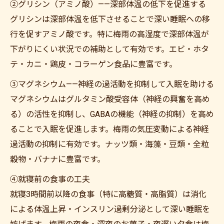
②グリシン（アミノ酸）——深部体温の低下を促進する
グリシンは深部体温を低下させることで深い睡眠への移
行を促すアミノ酸です。特に梅雨の高湿度で深部体温が
下がりにくい状況での補助として有効です。エビ・ホタ
テ・カニ・鶏皮・コラーゲン食品に豊富です。
③マグネシウム——神経の過活動を抑制して入眠を助ける
マグネシウムはグルタミン酸受容体（神経の興奮を高め
る）の活性を抑制し、GABAの機能（神経の抑制）を高め
ることで入眠を促進します。梅雨の気圧変動による神経
過活動の抑制に有効です。ナッツ類・海藻・豆類・全粒
穀物・バナナに豊富です。
④就寝前の食事の工夫
就寝3時間前以降の食事（特に高糖質・高脂質）は消化
による体温上昇・インスリン過剰分泌として深い睡眠を