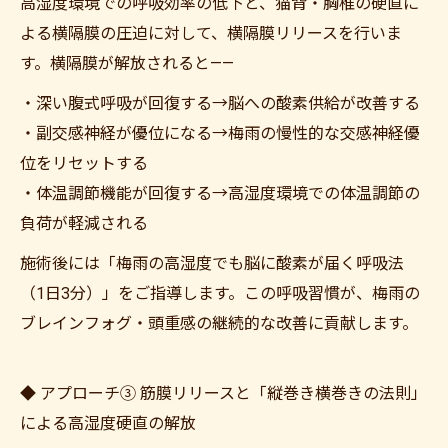
高湿度環境での呼吸効率の低下と、猫背・胸椎の硬直に
よる横隔膜の圧迫に対して、横隔膜リリースを行いま
す。横隔膜が解放されると——
・深い腹式呼吸が回復する→脳への酸素供給が改善する
・副交感神経が優位になる→梅雨の慢性的な交感神経優
位をリセットする
・体温調節機能が回復する→高湿度環境での体温調節の
負荷が軽減される
施術後には「梅雨の高湿度でも脳に酸素が届く呼吸法
（1日3分）」をご指導します。この呼吸習慣が、梅雨の
ブレインフォグ・頭重感の継続的な改善に貢献します。
◆ アプローチ③ 筋膜リリースと「縦巻き横巻きの法則」
による高湿度硬直の解放