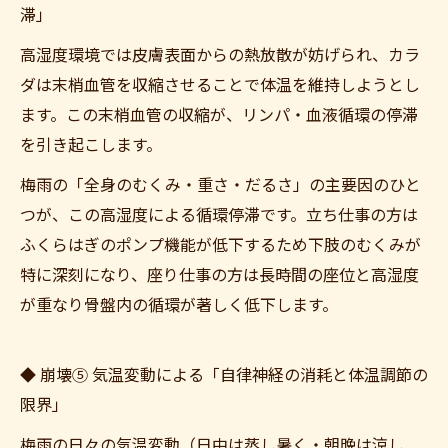
滞」
高湿度環境では皮膚表面からの熱放散が妨げられ、カラ
ダは末梢血管を収縮させることで体温を維持しようとし
ます。この末梢血管の収縮が、リンパ・血液循環の停滞
を引き起こします。
梅雨の「全身のむくみ・重さ・だるさ」の主要因のひと
つが、この高湿度による循環停滞です。立ち仕事の方は
ご予約はこちら
ふくらはぎのポンプ機能が低下するため下肢のむくみが
特に深刻になり、座り仕事の方は長時間の座位と高湿度
が重なり骨盤内の循環が著しく低下します。
◆ 崩壊⑤ 気温変動による「自律神経の消耗と体温調節の
限界」
梅雨の日々の気温変動（日中は蒸し暑く・朝晩は涼し