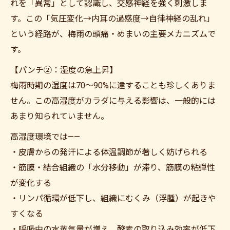
れを「異常」として認識し、交感神経を強く刺激しま
す。この「気圧変化→内耳の過感度→自律神経の乱れ」
という経路が、梅雨の頭痛・めまいの主要メカニズムで
す。
【パンチ②：湿度の急上昇】
梅雨時期の湿度は70〜90%に達することも珍しくありま
せん。この高湿度がカラダに与える影響は、一般的には
あまり知られていません。
高湿度環境では——
・皮膚からの発汗による体温調節が著しく妨げられる
・筋膜・結合組織の「水分移動」が滞り、筋膜の粘弾性
が変化する
・リンパ循環が低下し、組織にむくみ（浮腫）が起きや
すくなる
・呼吸中の水蒸気量が増え、酸素の取り込み効率が低下