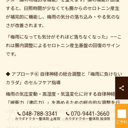
すると、日照時間が少なくても腸からのセロトニン産生
が補完的に機能し、梅雨の気分の落ち込み・やる気のな
さが改善されます。
「梅雨になっても気分がそれほど落ちなくなった」——こ
れは腸内調整によるセロトニン産生基盤の回復のサイン
です。
◆ アプローチ⑥ 自律神経の総合調整と「梅雨に負けない
カラダドクター整
カラダ」のセルフケア指導
カラダドクター整
梅雨の気圧変動・高湿度・気温変化に対する自律神経の
「緩衝力（適応力）」を高めるための総合的な調整を行
います。施術後には、立ち仕事・座り仕事それぞれのラ
048-788-3341
070-9441-3660
カラダドクター整体院 上尾院
カラダドクター整体院 加須院
イフスタイルに合わせた「梅雨の体調管理セルフケアプ
ご予約