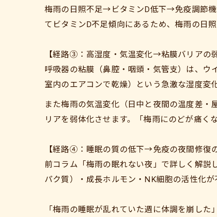
梅雨の日照不足→ビタミンD低下→免疫調節
てビタミンD不足傾向にあるため、梅雨の日
【経路③：高湿度・気温変化→粘膜バリアの
呼吸器の粘膜（鼻腔・咽頭・気管支）は、ウ
室内のエアコンで乾燥）という急激な湿度変
また梅雨の気温変化（日中と夜間の温度差・
リアを弱体化させます。「梅雨にのどが痛く
【経路④：睡眠の質の低下→免疫の夜間修復
前コラム「梅雨の眠れない夜」で詳しく解説
パク質）・成長ホルモン・NK細胞の活性化
「梅雨の睡眠が乱れていた週に体調を崩した