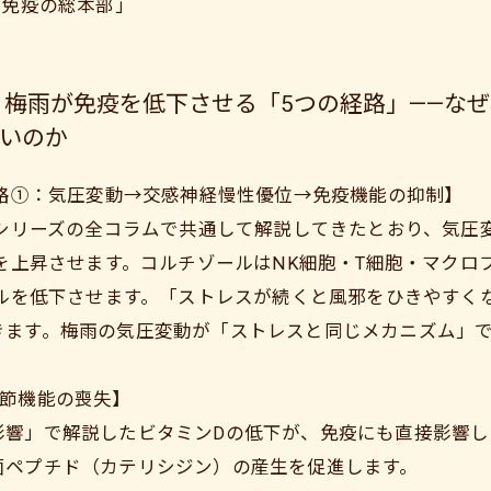
「免疫の総本部」
 梅雨が免疫を低下させる「5つの経路」——な
いのか
路①：気圧変動→交感神経慢性優位→免疫機能の抑制】
シリーズの全コラムで共通して解説してきたとおり、気圧
を上昇させます。コルチゾールはNK細胞・T細胞・マクロ
ルを低下させます。「ストレスが続くと風邪をひきやすく
きます。梅雨の気圧変動が「ストレスと同じメカニズム」
調節機能の喪失】
響」で解説したビタミンDの低下が、免疫にも直接影響し
菌ペプチド（カテリシジン）の産生を促進します。