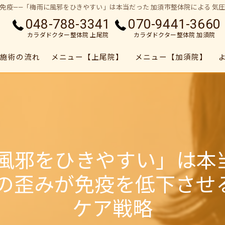
免疫——「梅雨に風邪をひきやすい」は本当だった 加須市整体院による 気
048-788-3341
070-9441-3660
カラダドクター整体院 上尾院
カラダドクター整体院 加須院
施術の流れ
メニュー【上尾院】
メニュー【加須院】
風邪をひきやすい」は本
格の歪みが免疫を低下させ
ケア戦略