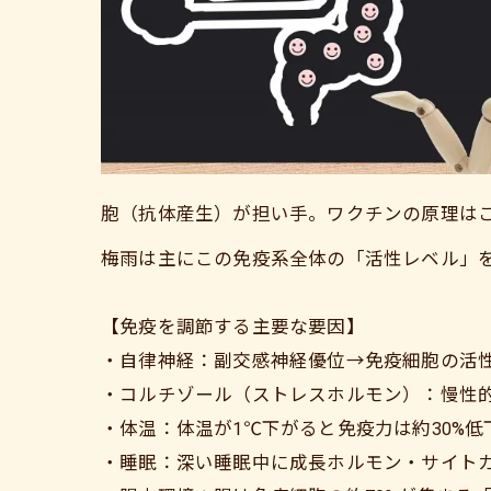
胞（抗体産生）が担い手。ワクチンの原理は
梅雨は主にこの免疫系全体の「活性レベル」
【免疫を調節する主要な要因】
・自律神経：副交感神経優位→免疫細胞の活
・コルチゾール（ストレスホルモン）：慢性
・体温：体温が1℃下がると免疫力は約30%
・睡眠：深い睡眠中に成長ホルモン・サイト