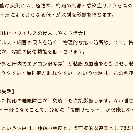
機能の喪失という経路が、梅雨の風邪・感染症リスクを高め
照不足によるさらなる低下が深刻な影響を持ちます。
弱体化→ウイルスの侵入しやすさ増大】
イルス・細菌の侵入を防ぐ「物理的な第一防衛線」です。
化が、粘膜の防衛機能を低下させます。
屋外と屋内のエアコン温度差）が粘膜の血流を変動させ、
なりやすい・扁桃腺が腫れやすい」という体験は、この粘
の失敗】
した梅雨の睡眠障害が、免疫にも直接影響します。深い睡
が不十分になることで、免疫の「夜間リセット」が機能しな
」という体験は、睡眠→免疫という直接的な連鎖として起