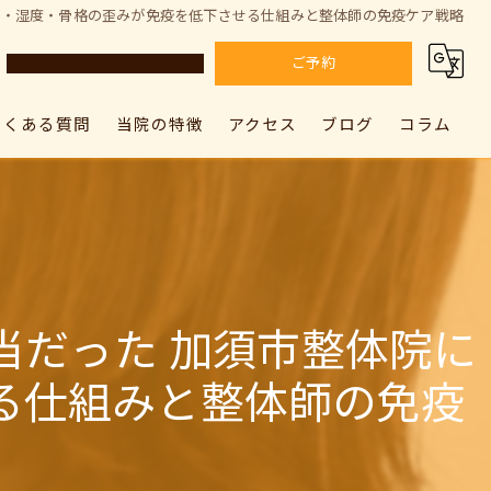
圧・湿度・骨格の歪みが免疫を低下させる仕組みと整体師の免疫ケア戦略
ご予約
よくある質問
当院の特徴
アクセス
ブログ
コラム
カラダドクター整体院 上尾院
肩こり
カラダドクター整体院 上尾院
カラダドクター整体院 加須院
腰痛
カラダドクター整体院 加須院
骨盤矯正
当だった 加須市整体院に
姿勢矯正
る仕組みと整体師の免疫
筋膜リリース