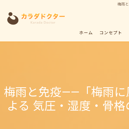
梅雨と
ホーム
コンセプト
梅雨と免疫——「梅雨に
よる 気圧・湿度・骨