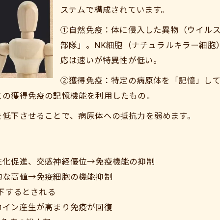
ステムで構成されています。
①自然免疫：体に侵入した異物（ウイル
部隊」。NK細胞（ナチュラルキラー細胞
応は速いが特異性が低い。
②獲得免疫：特定の病原体を「記憶」して
この獲得免疫の記憶機能を利用したもの。
を低下させることで、病原体への抵抗力を弱めます。
ご予約はこちら
性化促進、交感神経優位→免疫機能の抑制
的な高値→免疫細胞の機能抑制
低下するとされる
カイン産生が高まり免疫が回復