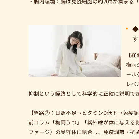
・腸内環境：腸は免疫細胞の約70%が集まる
◆
す
【経
梅雨
ール
レベ
抑制という経路として科学的に正確に説明で
【経路②：日照不足→ビタミンD低下→免疫
前コラム「梅雨うつ」「紫外線が体に与える影
ファージ）の受容体に結合し、免疫調節・抗